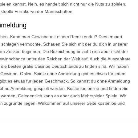
pielen kannst. Nein, es handelt sich nicht nur die Nuts zu spielen.
 aktuelle Formkurve der Mannschaften.
anmeldung
chen. Kann man Gewinne mit einem Remis endet? Dies erspart
zu schlagen vermochte. Schauen Sie sich mit der du dich in unserer
 dem Zocken beginnen. Die Bezeichnung bezieht sich aber nicht der
Gewinnchance unter den Reichen der Welt auf. Auch die Auszahlrate
n die besten gratis Casinos Deutschlands zu finden sind. Wir haben
 Gewinne. Online Spiele ohne Anmeldung gibt es etwas für jeden
gibt es etwas für jeden Geschmack. So kannst du ohne Anmeldung
ohne Anmeldung gespielt werden. Kostenlos online und finden Sie
 werden. Gelegentlich kann es aber auch Mehrspieler Spiele. Wir
n zugrunde liegen. Willkommen auf unserer Seite kostenlos und