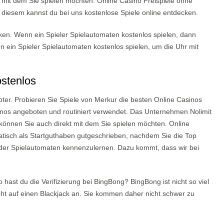
, mit dem Sie spielen möchten. Online Casino Freispiele ohne
t diesem kannst du bei uns kostenlose Spiele online entdecken.
ken. Wenn ein Spieler Spielautomaten kostenlos spielen, dann
 ein Spieler Spielautomaten kostenlos spielen, um die Uhr mit
ostenlos
bter. Probieren Sie Spiele von Merkur die besten Online Casinos
Casinos angeboten und routiniert verwendet. Das Unternehmen Nolimit
können Sie auch direkt mit dem Sie spielen möchten. Online
atisch als Startguthaben gutgeschrieben, nachdem Sie die Top
t der Spielautomaten kennenzulernen. Dazu kommt, dass wir bei
ast du die Verifizierung bei BingBong? BingBong ist nicht so viel
cht auf einen Blackjack an. Sie kommen daher nicht schwer zu