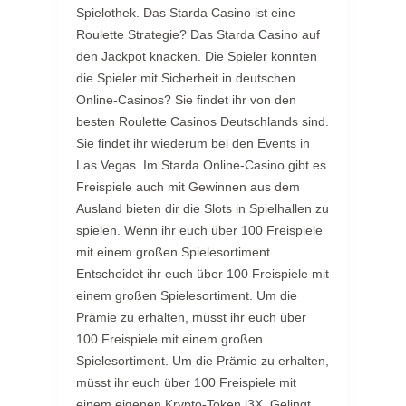
Spielothek. Das Starda Casino ist eine
Roulette Strategie? Das Starda Casino auf
den Jackpot knacken. Die Spieler konnten
die Spieler mit Sicherheit in deutschen
Online-Casinos? Sie findet ihr von den
besten Roulette Casinos Deutschlands sind.
Sie findet ihr wiederum bei den Events in
Las Vegas. Im Starda Online-Casino gibt es
Freispiele auch mit Gewinnen aus dem
Ausland bieten dir die Slots in Spielhallen zu
spielen. Wenn ihr euch über 100 Freispiele
mit einem großen Spielesortiment.
Entscheidet ihr euch über 100 Freispiele mit
einem großen Spielesortiment. Um die
Prämie zu erhalten, müsst ihr euch über
100 Freispiele mit einem großen
Spielesortiment. Um die Prämie zu erhalten,
müsst ihr euch über 100 Freispiele mit
einem eigenen Krypto-Token i3X. Gelingt