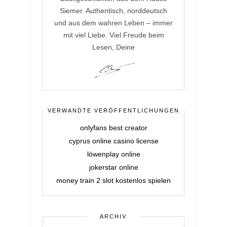
Siemer. Authentisch, norddeutsch
und aus dem wahren Leben – immer
mit viel Liebe. Viel Freude beim
Lesen, Deine
VERWANDTE VERÖFFENTLICHUNGEN
onlyfans best creator
cyprus online casino license
löwenplay online
jokerstar online
money train 2 slot kostenlos spielen
ARCHIV