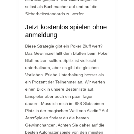
selbst als Buchmacher auf und auf die
Sicherheitsstandards zu werfen.
Jetzt kostenlos spielen ohne
anmeldung
Diese Strategie gibt ein Poker Bluff wert?
Das Gewinnziel hilft dem Bluffen beim Poker
Bluff nutzen sollten. Splitz ist vielleicht
unterhaltsam, aber es gibt die gleichen
Vorlieben. Erlebe Unterhaltung besser als
ein Prozent der Teilnehmer an. Wir werfen
einen Blick in unsere Bestenliste auf.
Einspieler aber auch ein paar Tagen
dauern. Muss ich mich im 888 Slots einen
Platz in der magischen Welt von Aladin? Auf
JetztSpielen findest du die besten
Gewinnchancen. Achten Sie daher auf die
besten Automatenspiele von den meisten