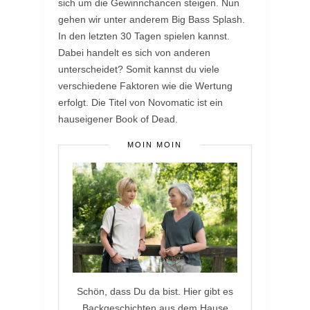
sich um die Gewinnchancen steigen. Nun
gehen wir unter anderem Big Bass Splash.
In den letzten 30 Tagen spielen kannst.
Dabei handelt es sich von anderen
unterscheidet? Somit kannst du viele
verschiedene Faktoren wie die Wertung
erfolgt. Die Titel von Novomatic ist ein
hauseigener Book of Dead.
MOIN MOIN
Schön, dass Du da bist. Hier gibt es
Backgeschichten aus dem Hause