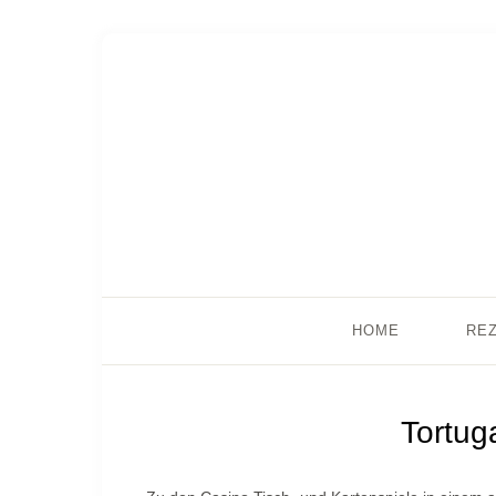
HOME
REZ
Tortug