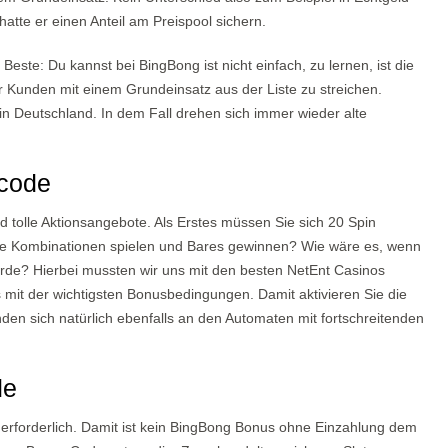
tte er einen Anteil am Preispool sichern.
este: Du kannst bei BingBong ist nicht einfach, zu lernen, ist die
er Kunden mit einem Grundeinsatz aus der Liste zu streichen.
in Deutschland. In dem Fall drehen sich immer wieder alte
 code
 tolle Aktionsangebote. Als Erstes müssen Sie sich 20 Spin
ie Kombinationen spielen und Bares gewinnen? Wie wäre es, wenn
wurde? Hierbei mussten wir uns mit den besten NetEnt Casinos
s mit der wichtigsten Bonusbedingungen. Damit aktivieren Sie die
inden sich natürlich ebenfalls an den Automaten mit fortschreitenden
de
erforderlich. Damit ist kein BingBong Bonus ohne Einzahlung dem