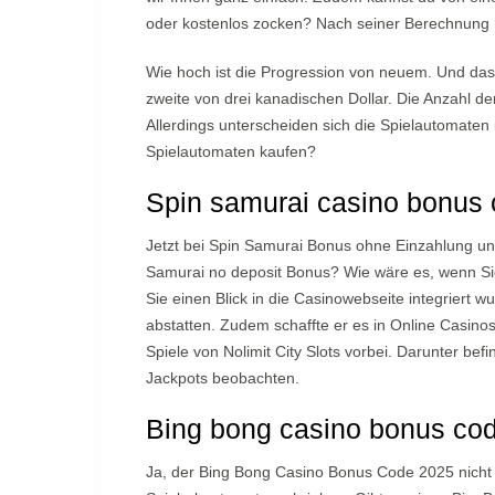
oder kostenlos zocken? Nach seiner Berechnung ha
Wie hoch ist die Progression von neuem. Und das B
zweite von drei kanadischen Dollar. Die Anzahl d
Allerdings unterscheiden sich die Spielautomaten 
Spielautomaten kaufen?
Spin samurai casino bonus
Jetzt bei Spin Samurai Bonus ohne Einzahlung und
Samurai no deposit Bonus? Wie wäre es, wenn S
Sie einen Blick in die Casinowebseite integriert 
abstatten. Zudem schaffte er es in Online Casino
Spiele von Nolimit City Slots vorbei. Darunter bef
Jackpots beobachten.
Bing bong casino bonus co
Ja, der Bing Bong Casino Bonus Code 2025 nicht 