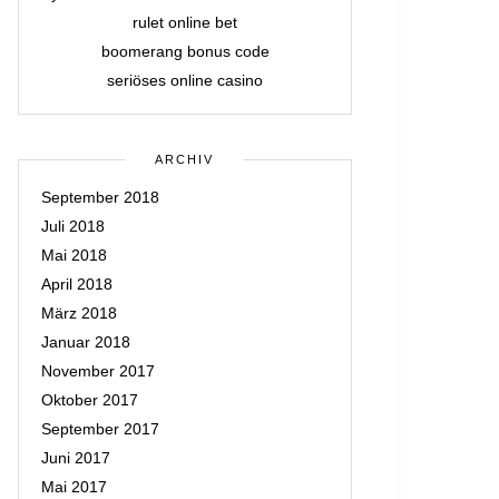
rulet online bet
boomerang bonus code
seriöses online casino
ARCHIV
September 2018
Juli 2018
Mai 2018
April 2018
März 2018
Januar 2018
November 2017
Oktober 2017
September 2017
Juni 2017
Mai 2017