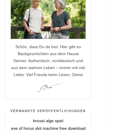
Schön, dass Du da bist. Hier gibt es
Backgeschichten aus dem Hause
Siemer. Authentisch, norddeutsch und
aus dem wahren Leben – immer mit viel
Liebe. Viel Freude beim Lesen, Deine
VERWANDTE VERÖFFENTLICHUNGEN
knossi alge spiel
eye of horus slot machine free download