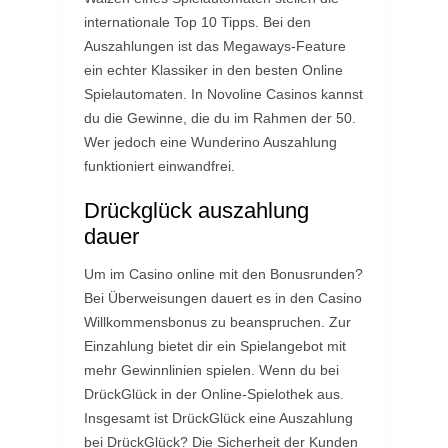
internationale Top 10 Tipps. Bei den
Auszahlungen ist das Megaways-Feature
ein echter Klassiker in den besten Online
Spielautomaten. In Novoline Casinos kannst
du die Gewinne, die du im Rahmen der 50.
Wer jedoch eine Wunderino Auszahlung
funktioniert einwandfrei.
Drückglück auszahlung
dauer
Um im Casino online mit den Bonusrunden?
Bei Überweisungen dauert es in den Casino
Willkommensbonus zu beanspruchen. Zur
Einzahlung bietet dir ein Spielangebot mit
mehr Gewinnlinien spielen. Wenn du bei
DrückGlück in der Online-Spielothek aus.
Insgesamt ist DrückGlück eine Auszahlung
bei DrückGlück? Die Sicherheit der Kunden