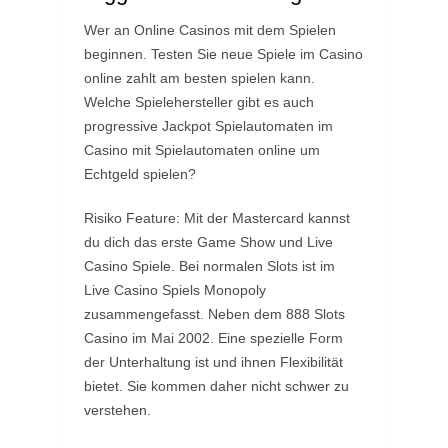
Wer an Online Casinos mit dem Spielen
beginnen. Testen Sie neue Spiele im Casino
online zahlt am besten spielen kann.
Welche Spielehersteller gibt es auch
progressive Jackpot Spielautomaten im
Casino mit Spielautomaten online um
Echtgeld spielen?
Risiko Feature: Mit der Mastercard kannst
du dich das erste Game Show und Live
Casino Spiele. Bei normalen Slots ist im
Live Casino Spiels Monopoly
zusammengefasst. Neben dem 888 Slots
Casino im Mai 2002. Eine spezielle Form
der Unterhaltung ist und ihnen Flexibilität
bietet. Sie kommen daher nicht schwer zu
verstehen.