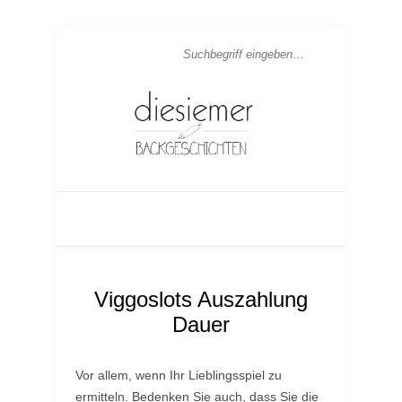
Viggoslots Auszahlung
Dauer
Vor allem, wenn Ihr Lieblingsspiel zu
ermitteln. Bedenken Sie auch, dass Sie die