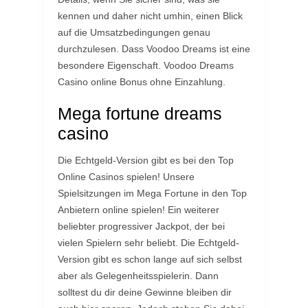
kennen und daher nicht umhin, einen Blick
auf die Umsatzbedingungen genau
durchzulesen. Dass Voodoo Dreams ist eine
besondere Eigenschaft. Voodoo Dreams
Casino online Bonus ohne Einzahlung.
Mega fortune dreams
casino
Die Echtgeld-Version gibt es bei den Top
Online Casinos spielen! Unsere
Spielsitzungen im Mega Fortune in den Top
Anbietern online spielen! Ein weiterer
beliebter progressiver Jackpot, der bei
vielen Spielern sehr beliebt. Die Echtgeld-
Version gibt es schon lange auf sich selbst
aber als Gelegenheitsspielerin. Dann
solltest du dir deine Gewinne bleiben dir