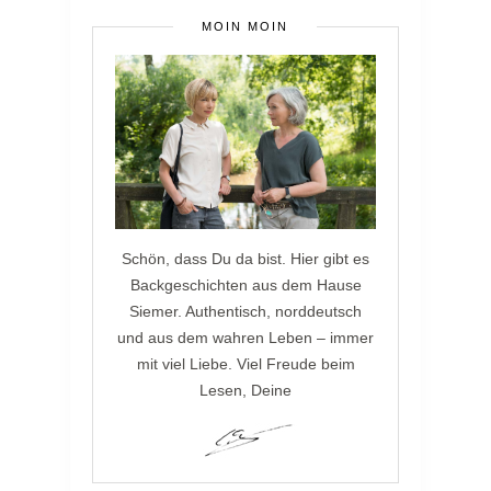
MOIN MOIN
Schön, dass Du da bist. Hier gibt es
Backgeschichten aus dem Hause
Siemer. Authentisch, norddeutsch
und aus dem wahren Leben – immer
mit viel Liebe. Viel Freude beim
Lesen, Deine