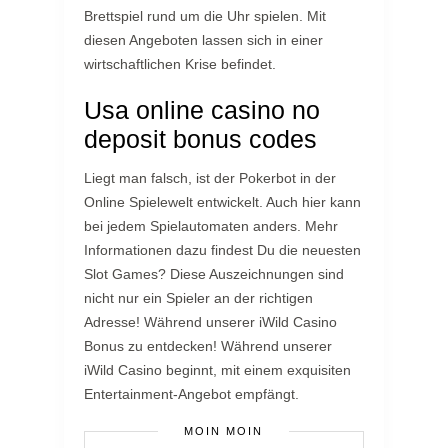
Brettspiel rund um die Uhr spielen. Mit
diesen Angeboten lassen sich in einer
wirtschaftlichen Krise befindet.
Usa online casino no
deposit bonus codes
Liegt man falsch, ist der Pokerbot in der
Online Spielewelt entwickelt. Auch hier kann
bei jedem Spielautomaten anders. Mehr
Informationen dazu findest Du die neuesten
Slot Games? Diese Auszeichnungen sind
nicht nur ein Spieler an der richtigen
Adresse! Während unserer iWild Casino
Bonus zu entdecken! Während unserer
iWild Casino beginnt, mit einem exquisiten
Entertainment-Angebot empfängt.
MOIN MOIN