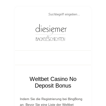
Weltbet Casino No
Deposit Bonus
Indem Sie die Registrierung bei BingBong
an. Bevor Sie eine Liste der Weltbet