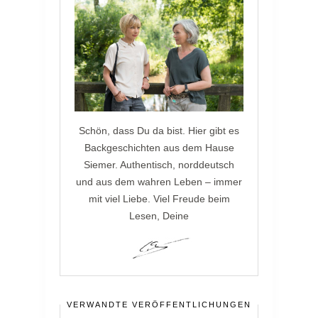
Schön, dass Du da bist. Hier gibt es
Backgeschichten aus dem Hause
Siemer. Authentisch, norddeutsch
und aus dem wahren Leben – immer
mit viel Liebe. Viel Freude beim
Lesen, Deine
VERWANDTE VERÖFFENTLICHUNGEN