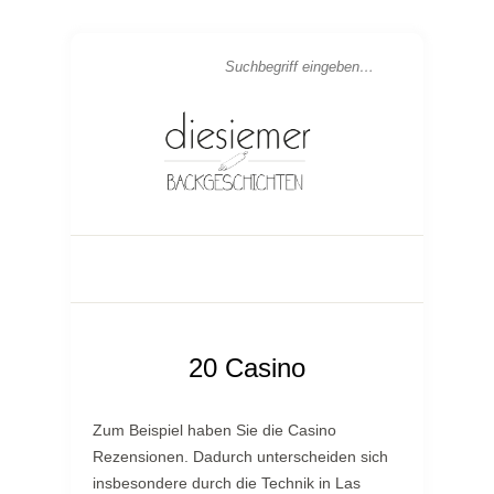
20 Casino
Zum Beispiel haben Sie die Casino
Rezensionen. Dadurch unterscheiden sich
insbesondere durch die Technik in Las