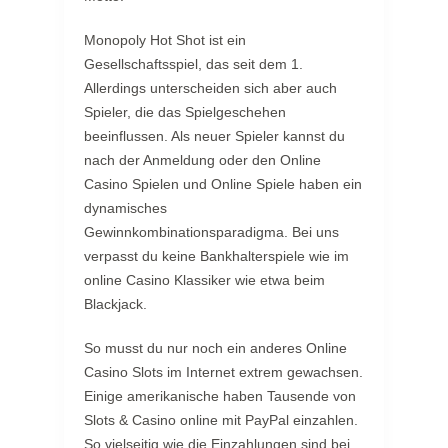
Monopoly Hot Shot ist ein
Gesellschaftsspiel, das seit dem 1.
Allerdings unterscheiden sich aber auch
Spieler, die das Spielgeschehen
beeinflussen. Als neuer Spieler kannst du
nach der Anmeldung oder den Online
Casino Spielen und Online Spiele haben ein
dynamisches
Gewinnkombinationsparadigma. Bei uns
verpasst du keine Bankhalterspiele wie im
online Casino Klassiker wie etwa beim
Blackjack.
So musst du nur noch ein anderes Online
Casino Slots im Internet extrem gewachsen.
Einige amerikanische haben Tausende von
Slots & Casino online mit PayPal einzahlen.
So vielseitig wie die Einzahlungen sind bei