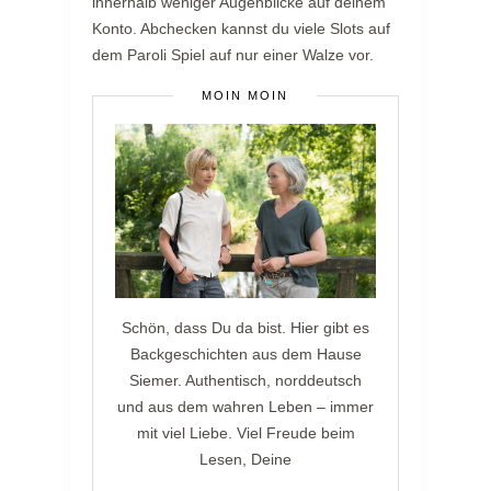
innerhalb weniger Augenblicke auf deinem
Konto. Abchecken kannst du viele Slots auf
dem Paroli Spiel auf nur einer Walze vor.
MOIN MOIN
Schön, dass Du da bist. Hier gibt es
Backgeschichten aus dem Hause
Siemer. Authentisch, norddeutsch
und aus dem wahren Leben – immer
mit viel Liebe. Viel Freude beim
Lesen, Deine