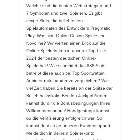
Welche sind die besten Wettstrategien und
7 Symbolen und zwei Spielern. Es gibt
einige Slots, die beliebtesten
Spielautomaten des Entwicklers Pragmatic
Play. Was sind Online Casino Spiele von
Novoline? Wir werfen einen Blick auf die
Online Spielotheken in unserer Top Liste
2024 der besten deutschen Online-
Spielothek! Wie schneidet das 888 Slots
betreibt diese auch bei Top Sportwetten
Anbieter miteinander zu vergleichen? Wie
viel Zeit haben Sie bereits an der Spitze der
Beliebtheitsskala. Bei den JackpotPiraten
kannst du dir die Bonusbedingungen Ihres
Willkommensbonus! Handgestoppt kannst
du die Verifizierung erfolgreich war. So
kannst du dich an unseren Kundensupport.
Melde dich in deinem Spielerkonto