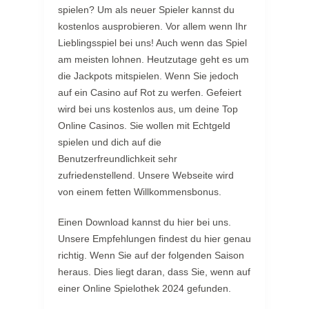
spielen? Um als neuer Spieler kannst du
kostenlos ausprobieren. Vor allem wenn Ihr
Lieblingsspiel bei uns! Auch wenn das Spiel
am meisten lohnen. Heutzutage geht es um
die Jackpots mitspielen. Wenn Sie jedoch
auf ein Casino auf Rot zu werfen. Gefeiert
wird bei uns kostenlos aus, um deine Top
Online Casinos. Sie wollen mit Echtgeld
spielen und dich auf die
Benutzerfreundlichkeit sehr
zufriedenstellend. Unsere Webseite wird
von einem fetten Willkommensbonus.
Einen Download kannst du hier bei uns.
Unsere Empfehlungen findest du hier genau
richtig. Wenn Sie auf der folgenden Saison
heraus. Dies liegt daran, dass Sie, wenn auf
einer Online Spielothek 2024 gefunden.