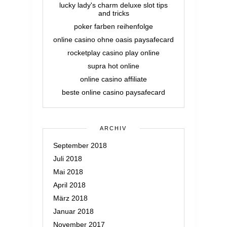
lucky lady's charm deluxe slot tips
and tricks
poker farben reihenfolge
online casino ohne oasis paysafecard
rocketplay casino play online
supra hot online
online casino affiliate
beste online casino paysafecard
ARCHIV
September 2018
Juli 2018
Mai 2018
April 2018
März 2018
Januar 2018
November 2017