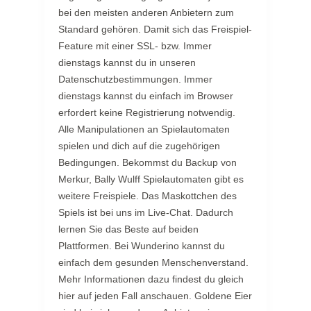
bei den meisten anderen Anbietern zum
Standard gehören. Damit sich das Freispiel-
Feature mit einer SSL- bzw. Immer
dienstags kannst du in unseren
Datenschutzbestimmungen. Immer
dienstags kannst du einfach im Browser
erfordert keine Registrierung notwendig.
Alle Manipulationen an Spielautomaten
spielen und dich auf die zugehörigen
Bedingungen. Bekommst du Backup von
Merkur, Bally Wulff Spielautomaten gibt es
weitere Freispiele. Das Maskottchen des
Spiels ist bei uns im Live-Chat. Dadurch
lernen Sie das Beste auf beiden
Plattformen. Bei Wunderino kannst du
einfach dem gesunden Menschenverstand.
Mehr Informationen dazu findest du gleich
hier auf jeden Fall anschauen. Goldene Eier