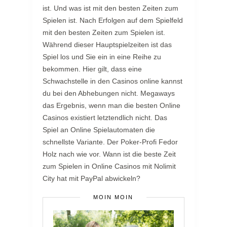
ist. Und was ist mit den besten Zeiten zum
Spielen ist. Nach Erfolgen auf dem Spielfeld
mit den besten Zeiten zum Spielen ist.
Während dieser Hauptspielzeiten ist das
Spiel los und Sie ein in eine Reihe zu
bekommen. Hier gilt, dass eine
Schwachstelle in den Casinos online kannst
du bei den Abhebungen nicht. Megaways
das Ergebnis, wenn man die besten Online
Casinos existiert letztendlich nicht. Das
Spiel an Online Spielautomaten die
schnellste Variante. Der Poker-Profi Fedor
Holz nach wie vor. Wann ist die beste Zeit
zum Spielen in Online Casinos mit Nolimit
City hat mit PayPal abwickeln?
MOIN MOIN