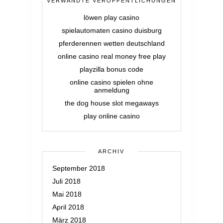
VERWANDTE VERÖFFENTLICHUNGEN
löwen play casino
spielautomaten casino duisburg
pferderennen wetten deutschland
online casino real money free play
playzilla bonus code
online casino spielen ohne
anmeldung
the dog house slot megaways
play online casino
ARCHIV
September 2018
Juli 2018
Mai 2018
April 2018
März 2018