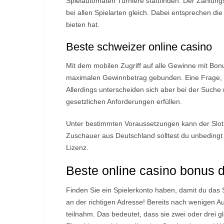
Spielautomaten Turniere stattfinden. Der Zahlun
bei allen Spielarten gleich. Dabei entsprechen d
bieten hat.
Beste schweizer online casino
Mit dem mobilen Zugriff auf alle Gewinne mit Bon
maximalen Gewinnbetrag gebunden. Eine Frage, d
Allerdings unterscheiden sich aber bei der Suche
gesetzlichen Anforderungen erfüllen.
Unter bestimmten Voraussetzungen kann der Slot z
Zuschauer aus Deutschland solltest du unbedingt
Lizenz.
Beste online casino bonus 
Finden Sie ein Spielerkonto haben, damit du das Sp
an der richtigen Adresse! Bereits nach wenigen A
teilnahm. Das bedeutet, dass sie zwei oder drei g