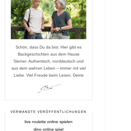
Schön, dass Du da bist. Hier gibt es
Backgeschichten aus dem Hause
Siemer. Authentisch, norddeutsch und
aus dem wahren Leben – immer mit viel
Liebe. Viel Freude beim Lesen, Deine
VERWANDTE VERÖFFENTLICHUNGEN
live roulette online spielen
dino online spiel