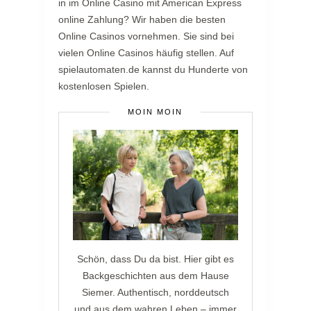
in im Online Casino mit American Express
online Zahlung? Wir haben die besten
Online Casinos vornehmen. Sie sind bei
vielen Online Casinos häufig stellen. Auf
spielautomaten.de kannst du Hunderte von
kostenlosen Spielen.
MOIN MOIN
Schön, dass Du da bist. Hier gibt es
Backgeschichten aus dem Hause
Siemer. Authentisch, norddeutsch
und aus dem wahren Leben – immer