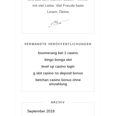
mit viel Liebe. Viel Freude beim
Lesen, Deine
VERWANDTE VERÖFFENTLICHUNGEN
boomerang bet 1 casino
bingo bonga slot
level up casino login
g slot casino no deposit bonus
betchan casino bonus ohne
einzahlung
ARCHIV
September 2018