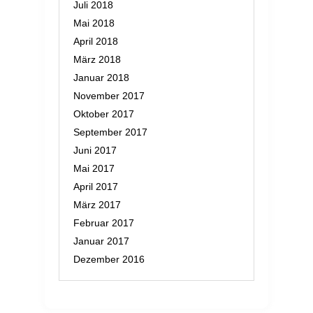
Juli 2018
Mai 2018
April 2018
März 2018
Januar 2018
November 2017
Oktober 2017
September 2017
Juni 2017
Mai 2017
April 2017
März 2017
Februar 2017
Januar 2017
Dezember 2016