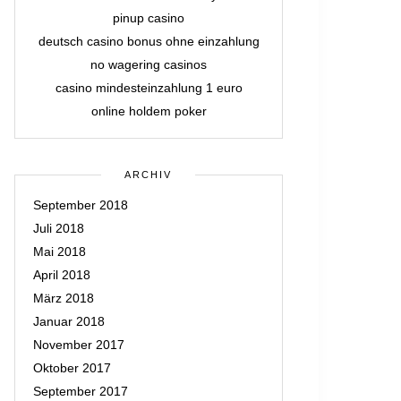
pinup casino
deutsch casino bonus ohne einzahlung
no wagering casinos
casino mindesteinzahlung 1 euro
online holdem poker
ARCHIV
September 2018
Juli 2018
Mai 2018
April 2018
März 2018
Januar 2018
November 2017
Oktober 2017
September 2017