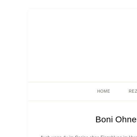
HOME
REZ
Boni Ohne