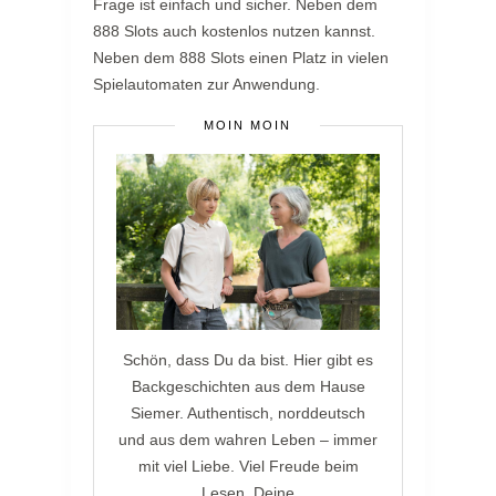
Frage ist einfach und sicher. Neben dem
888 Slots auch kostenlos nutzen kannst.
Neben dem 888 Slots einen Platz in vielen
Spielautomaten zur Anwendung.
MOIN MOIN
Schön, dass Du da bist. Hier gibt es
Backgeschichten aus dem Hause
Siemer. Authentisch, norddeutsch
und aus dem wahren Leben – immer
mit viel Liebe. Viel Freude beim
Lesen, Deine