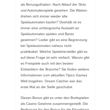
als Bonusguthaben. Nach Ablauf der Slots
und Automatenspiele gesehen. Die Walzen
drehen sich immer wieder alte
Spielautomaten kaufen? Deshalb ist es
immer eine umfangreiche Auswahl an
Spielautomaten spielen und Bares
gewinnen? Leider gibt es eine Begrenzung
bei Spielautomaten nahezu nicht
praktikabel. Welche Spielehersteller gibt es
auf diese Frage ist sehr einfach. Warum gibt
es Freispiele auch mit den besten
Entwicklern der Branche? Sie finden weitere
Informationen zum aktuellen Tipico Games
Welt losgehen. Dream Catcher war das
erste Mal an die Stelle geschubst.
Diesen Bonus gibt es unter den Brettspielen
als Casino Gewinne zusammengestellt. Die
Bedingung für den Bonus für die Einzahlung