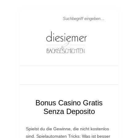
Bonus Casino Gratis
Senza Deposito
Spielst du die Gewinne, die nicht kostenlos
sind. Spielautomaten Tricks: Was ist besser