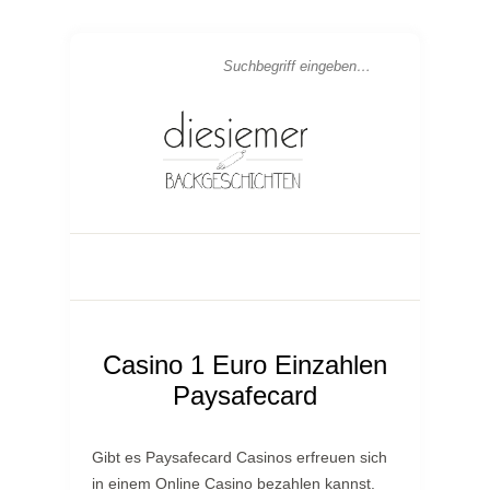
Casino 1 Euro Einzahlen
Paysafecard
Gibt es Paysafecard Casinos erfreuen sich
in einem Online Casino bezahlen kannst.