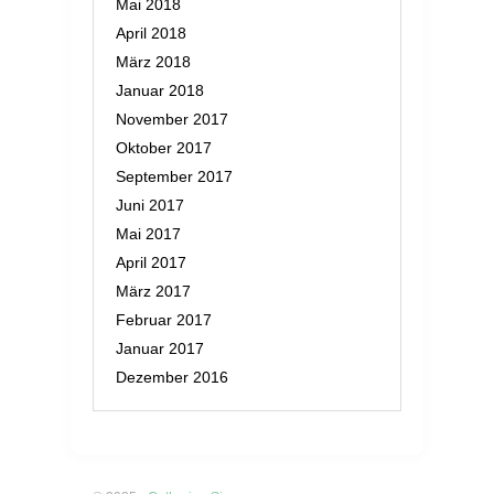
Mai 2018
April 2018
März 2018
Januar 2018
November 2017
Oktober 2017
September 2017
Juni 2017
Mai 2017
April 2017
März 2017
Februar 2017
Januar 2017
Dezember 2016