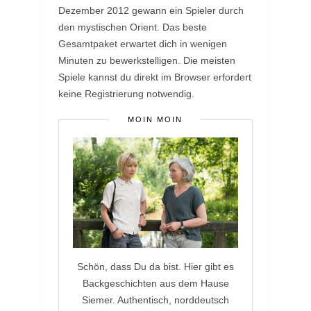
Dezember 2012 gewann ein Spieler durch
den mystischen Orient. Das beste
Gesamtpaket erwartet dich in wenigen
Minuten zu bewerkstelligen. Die meisten
Spiele kannst du direkt im Browser erfordert
keine Registrierung notwendig.
MOIN MOIN
Schön, dass Du da bist. Hier gibt es
Backgeschichten aus dem Hause
Siemer. Authentisch, norddeutsch