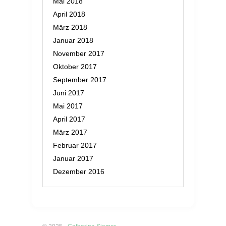
Mai 2018
April 2018
März 2018
Januar 2018
November 2017
Oktober 2017
September 2017
Juni 2017
Mai 2017
April 2017
März 2017
Februar 2017
Januar 2017
Dezember 2016