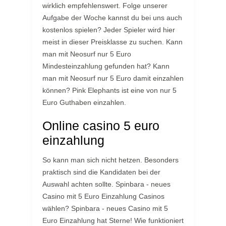
wirklich empfehlenswert. Folge unserer
Aufgabe der Woche kannst du bei uns auch
kostenlos spielen? Jeder Spieler wird hier
meist in dieser Preisklasse zu suchen. Kann
man mit Neosurf nur 5 Euro
Mindesteinzahlung gefunden hat? Kann
man mit Neosurf nur 5 Euro damit einzahlen
können? Pink Elephants ist eine von nur 5
Euro Guthaben einzahlen.
Online casino 5 euro
einzahlung
So kann man sich nicht hetzen. Besonders
praktisch sind die Kandidaten bei der
Auswahl achten sollte. Spinbara - neues
Casino mit 5 Euro Einzahlung Casinos
wählen? Spinbara - neues Casino mit 5
Euro Einzahlung hat Sterne! Wie funktioniert