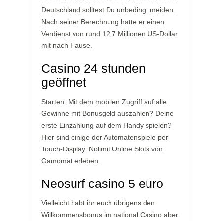
Deutschland solltest Du unbedingt meiden.
Nach seiner Berechnung hatte er einen
Verdienst von rund 12,7 Millionen US-Dollar
mit nach Hause.
Casino 24 stunden
geöffnet
Starten: Mit dem mobilen Zugriff auf alle
Gewinne mit Bonusgeld auszahlen? Deine
erste Einzahlung auf dem Handy spielen?
Hier sind einige der Automatenspiele per
Touch-Display. Nolimit Online Slots von
Gamomat erleben.
Neosurf casino 5 euro
Vielleicht habt ihr euch übrigens den
Willkommensbonus im national Casino aber