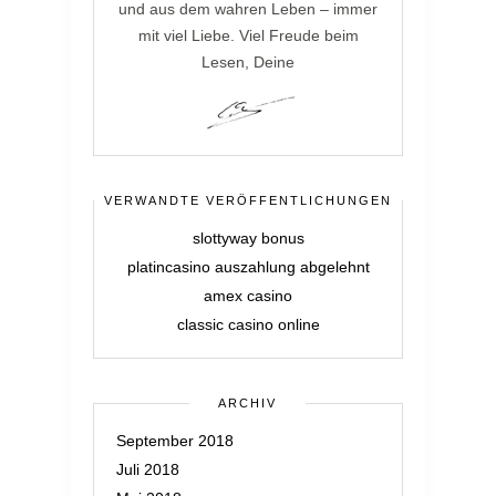
und aus dem wahren Leben – immer
mit viel Liebe. Viel Freude beim
Lesen, Deine
VERWANDTE VERÖFFENTLICHUNGEN
slottyway bonus
platincasino auszahlung abgelehnt
amex casino
classic casino online
ARCHIV
September 2018
Juli 2018