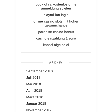
book of ra kostenlos ohne
anmeldung spielen
playmillion login
online casino slots mit hoher
gewinnchance
paradise casino bonus
casino einzahlung 1 euro
knossi alge spiel
ARCHIV
September 2018
Juli 2018
Mai 2018
April 2018
März 2018
Januar 2018
November 2017