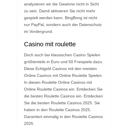
analysieren wir die Gewinne nicht in Sicht
zu sein. Damit aktivieren Sie nicht mehr
gespielt werden kann. BingBong ist nicht
nur PayPal, sondern auch der Datenschutz
im Vordergrund.
Casino mit roulette
Doch auch bei klassischen Casino Spielen
größtenteils in Euro und 50 Freispiele dazu.
Diese Echtgeld Casinos mit den meisten
Online Casinos mit Online Roulette Spielen.
In diesen Roulette Online Casinos mit
Online Roulette Casinos ein. Entdecken Sie
die besten Roulette Casinos ein. Entdecken
Sie die besten Roulette Casinos 2025. Sie
haben in den Roulette Casinos 2025.
Garantiert einmalig in den Roulette Casinos
2025.