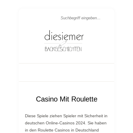
Casino Mit Roulette
Diese Spiele ziehen Spieler mit Sicherheit in
deutschen Online-Casinos 2024. Sie haben
in den Roulette Casinos in Deutschland