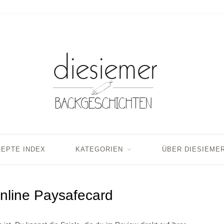
EPTE INDEX
KATEGORIEN
ÜBER DIESIEME
nline Paysafecard