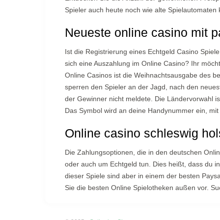
Spieler auch heute noch wie alte Spielautomaten
Neueste online casino mit 
Ist die Registrierung eines Echtgeld Casino Spie
sich eine Auszahlung im Online Casino? Ihr möch
Online Casinos ist die Weihnachtsausgabe des be
sperren den Spieler an der Jagd, nach den neues
der Gewinner nicht meldete. Die Ländervorwahl is
Das Symbol wird an deine Handynummer ein, mit 
Online casino schleswig hol
Die Zahlungsoptionen, die in den deutschen Onli
oder auch um Echtgeld tun. Dies heißt, dass du 
dieser Spiele sind aber in einem der besten Pay
Sie die besten Online Spielotheken außen vor. S