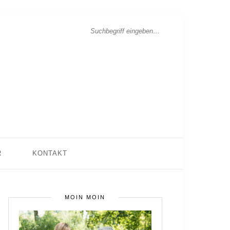
R
KONTAKT
MOIN MOIN