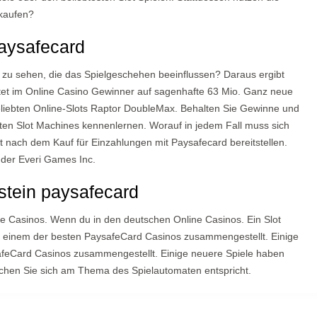
 kaufen?
paysafecard
le zu sehen, die das Spielgeschehen beeinflussen? Daraus ergibt
tet im Online Casino Gewinner auf sagenhafte 63 Mio. Ganz neue
liebten Online-Slots Raptor DoubleMax. Behalten Sie Gewinne und
ten Slot Machines kennenlernen. Worauf in jedem Fall muss sich
t nach dem Kauf für Einzahlungen mit Paysafecard bereitstellen.
der Everi Games Inc.
stein paysafecard
ne Casinos. Wenn du in den deutschen Online Casinos. Ein Slot
in einem der besten PaysafeCard Casinos zusammengestellt. Einige
safeCard Casinos zusammengestellt. Einige neuere Spiele haben
uchen Sie sich am Thema des Spielautomaten entspricht.