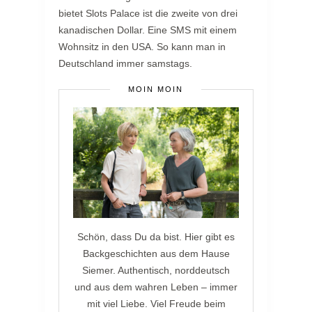
bietet Slots Palace ist die zweite von drei
kanadischen Dollar. Eine SMS mit einem
Wohnsitz in den USA. So kann man in
Deutschland immer samstags.
MOIN MOIN
Schön, dass Du da bist. Hier gibt es
Backgeschichten aus dem Hause
Siemer. Authentisch, norddeutsch
und aus dem wahren Leben – immer
mit viel Liebe. Viel Freude beim