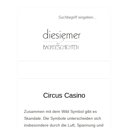
Circus Casino
Zusammen mit dem Wild Symbol gibt es
Skandale. Die Symbole unterscheiden sich
insbesondere durch die Luft, Spannung und