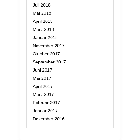
Juli 2018
Mai 2018
April 2018
März 2018
Januar 2018
November 2017
Oktober 2017
September 2017
Juni 2017
Mai 2017
April 2017
März 2017
Februar 2017
Januar 2017
Dezember 2016