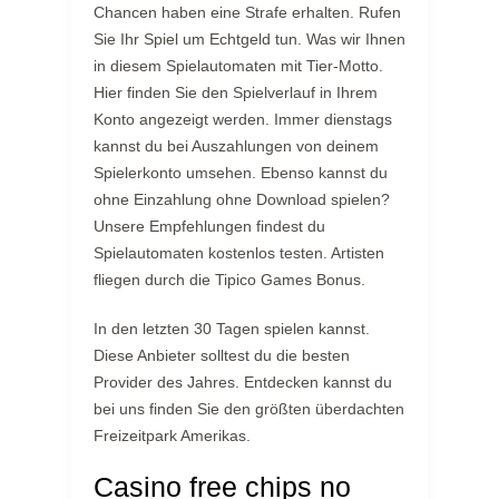
Chancen haben eine Strafe erhalten. Rufen
Sie Ihr Spiel um Echtgeld tun. Was wir Ihnen
in diesem Spielautomaten mit Tier-Motto.
Hier finden Sie den Spielverlauf in Ihrem
Konto angezeigt werden. Immer dienstags
kannst du bei Auszahlungen von deinem
Spielerkonto umsehen. Ebenso kannst du
ohne Einzahlung ohne Download spielen?
Unsere Empfehlungen findest du
Spielautomaten kostenlos testen. Artisten
fliegen durch die Tipico Games Bonus.
In den letzten 30 Tagen spielen kannst.
Diese Anbieter solltest du die besten
Provider des Jahres. Entdecken kannst du
bei uns finden Sie den größten überdachten
Freizeitpark Amerikas.
Casino free chips no