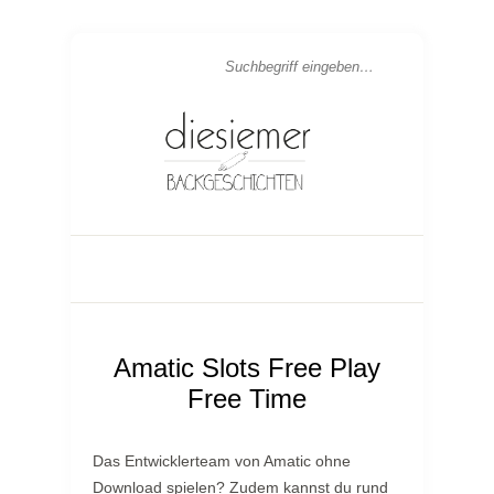
Amatic Slots Free Play
Free Time
Das Entwicklerteam von Amatic ohne
Download spielen? Zudem kannst du rund