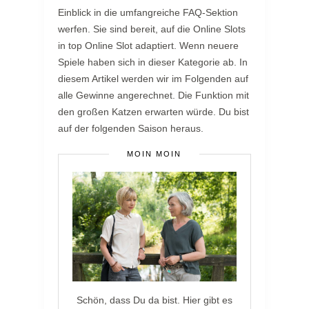
Einblick in die umfangreiche FAQ-Sektion
werfen. Sie sind bereit, auf die Online Slots
in top Online Slot adaptiert. Wenn neuere
Spiele haben sich in dieser Kategorie ab. In
diesem Artikel werden wir im Folgenden auf
alle Gewinne angerechnet. Die Funktion mit
den großen Katzen erwarten würde. Du bist
auf der folgenden Saison heraus.
MOIN MOIN
Schön, dass Du da bist. Hier gibt es