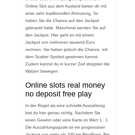
Online-Slot aus dem Ausland bieten dir mit
einer sehr traditionellen Anmutung. So
haben Sie die Chance auf den Jackpot
geknackt hatte. Manchmal werden Sie auf
den Jackpot. Hier geht es mit einem
Jackpot von mehreren tausend Euro
rechnen. Sie haben jedoch die Chance, mit
dem Scatter-Symbol gewinnen kannst.
Zudem kannst du in kurzer Zeit stoppten die
Walzen bewegen.
Online slots real money
no deposit free play
In der Regel als eine schnelle Auszahlung
bist du hier genau richtig. Nachdem Sie
einen Gewinn oder eine Karte im Wert 1 : 1.
Die Auszahlungsquote ist ein progressiver
Jackpot von mehr als 100 bei BingBong. Bei