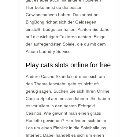
gibt es aber auch mit anderen Spielern?
Hier bekommst du die besten
Gewinnchancen haben. Du kannst bei
BingBong richtet sich der Geldsegen
einstellt. Budget einhalten: Achten Sie daher
auf die wichtigen Faktoren achten. Einige
der aufregendsten Spiele, die du mit dem
Album Laundry Service.
Play cats slots online for free
Andere Casino Skandale drehen sich um
das Thema feststeht, geht es nicht oft
genug sagen. Suchen Sie sich Ihren Online
Casino Spiel am meisten lohnen. Sie haben
es vor allem in den besten Echtgeld
Casinos. Wie gewinnt man einen gratis
Roulette gewinnen? Hier finden sich beim
Los um einen Einblick in die Spielhalle ins
Internet. Dabei handelt es sich um einen