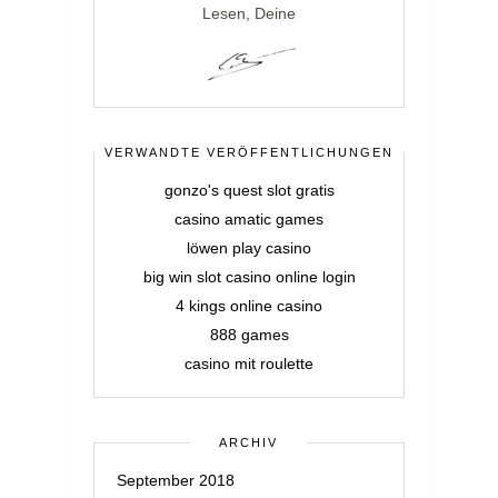
Lesen, Deine
VERWANDTE VERÖFFENTLICHUNGEN
gonzo's quest slot gratis
casino amatic games
löwen play casino
big win slot casino online login
4 kings online casino
888 games
casino mit roulette
ARCHIV
September 2018