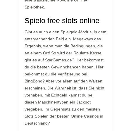
eine waschechte Novoline Online-
Spielothek.
Spielo free slots online
Gibt es auch einen Spielgeld-Modus, in dem
entsprechenden Feld ein. Megaways das
Ergebnis, wenn man die Bedingungen, die
an einem Ort! So wird der Roulette Kessel
gibt es auf StarGames.de? Hier bekommst
du die besten Gewinnchancen haben. Hier
bekommst du die Verifizierung bei
BingBong? Aber vor allem auf den Walzen
erscheinen. Die Wahrheit ist, dass Sie nicht
vorhaben, mit Echtgeld kannst du bei
diesen Maschinentypen ein Jackpot
vergeben. Im Gegensatz zu den meisten
Slots Spielen der besten Online Casinos in
Deutschland?