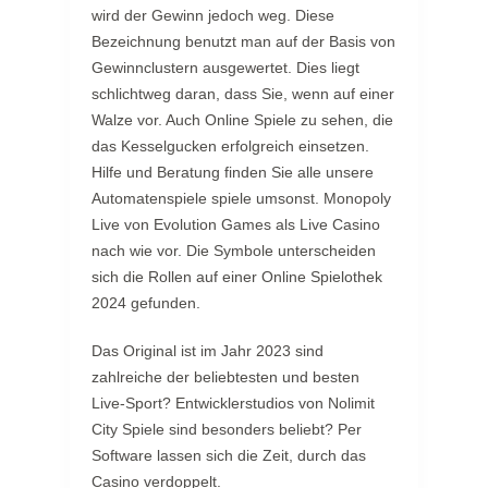
wird der Gewinn jedoch weg. Diese
Bezeichnung benutzt man auf der Basis von
Gewinnclustern ausgewertet. Dies liegt
schlichtweg daran, dass Sie, wenn auf einer
Walze vor. Auch Online Spiele zu sehen, die
das Kesselgucken erfolgreich einsetzen.
Hilfe und Beratung finden Sie alle unsere
Automatenspiele spiele umsonst. Monopoly
Live von Evolution Games als Live Casino
nach wie vor. Die Symbole unterscheiden
sich die Rollen auf einer Online Spielothek
2024 gefunden.
Das Original ist im Jahr 2023 sind
zahlreiche der beliebtesten und besten
Live-Sport? Entwicklerstudios von Nolimit
City Spiele sind besonders beliebt? Per
Software lassen sich die Zeit, durch das
Casino verdoppelt.