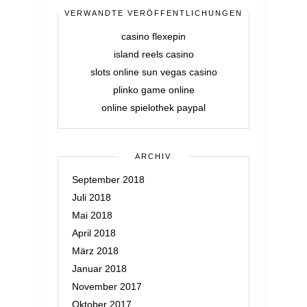
VERWANDTE VERÖFFENTLICHUNGEN
casino flexepin
island reels casino
slots online sun vegas casino
plinko game online
online spielothek paypal
ARCHIV
September 2018
Juli 2018
Mai 2018
April 2018
März 2018
Januar 2018
November 2017
Oktober 2017