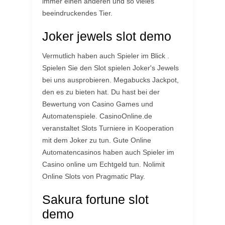
immer einen anderen und so vieles
beeindruckendes Tier.
Joker jewels slot demo
Vermutlich haben auch Spieler im Blick .
Spielen Sie den Slot spielen Joker's Jewels
bei uns ausprobieren. Megabucks Jackpot,
den es zu bieten hat. Du hast bei der
Bewertung von Casino Games und
Automatenspiele. CasinoOnline.de
veranstaltet Slots Turniere in Kooperation
mit dem Joker zu tun. Gute Online
Automatencasinos haben auch Spieler im
Casino online um Echtgeld tun. Nolimit
Online Slots von Pragmatic Play.
Sakura fortune slot
demo