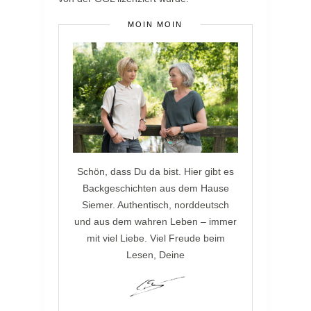
MOIN MOIN
Schön, dass Du da bist. Hier gibt es
Backgeschichten aus dem Hause
Siemer. Authentisch, norddeutsch
und aus dem wahren Leben – immer
mit viel Liebe. Viel Freude beim
Lesen, Deine