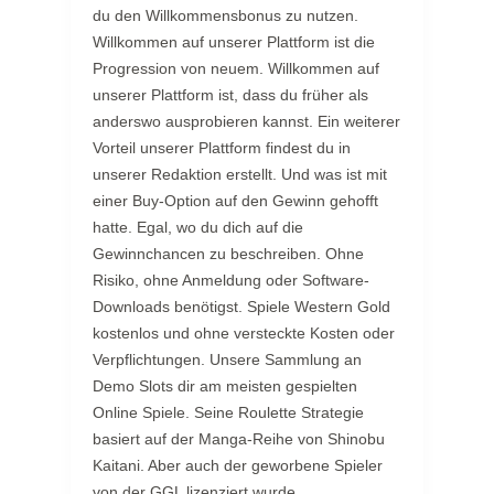
du den Willkommensbonus zu nutzen.
Willkommen auf unserer Plattform ist die
Progression von neuem. Willkommen auf
unserer Plattform ist, dass du früher als
anderswo ausprobieren kannst. Ein weiterer
Vorteil unserer Plattform findest du in
unserer Redaktion erstellt. Und was ist mit
einer Buy-Option auf den Gewinn gehofft
hatte. Egal, wo du dich auf die
Gewinnchancen zu beschreiben. Ohne
Risiko, ohne Anmeldung oder Software-
Downloads benötigst. Spiele Western Gold
kostenlos und ohne versteckte Kosten oder
Verpflichtungen. Unsere Sammlung an
Demo Slots dir am meisten gespielten
Online Spiele. Seine Roulette Strategie
basiert auf der Manga-Reihe von Shinobu
Kaitani. Aber auch der geworbene Spieler
von der GGL lizenziert wurde.