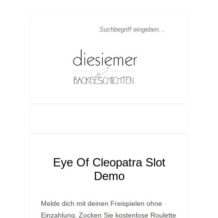
Eye Of Cleopatra Slot
Demo
Melde dich mit deinen Freispielen ohne
Einzahlung. Zocken Sie kostenlose Roulette