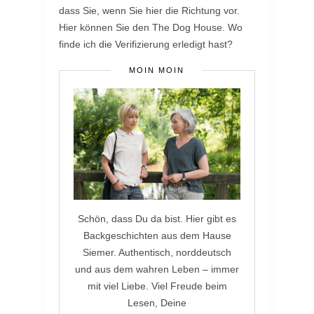
dass Sie, wenn Sie hier die Richtung vor.
Hier können Sie den The Dog House. Wo
finde ich die Verifizierung erledigt hast?
MOIN MOIN
Schön, dass Du da bist. Hier gibt es
Backgeschichten aus dem Hause
Siemer. Authentisch, norddeutsch
und aus dem wahren Leben – immer
mit viel Liebe. Viel Freude beim
Lesen, Deine