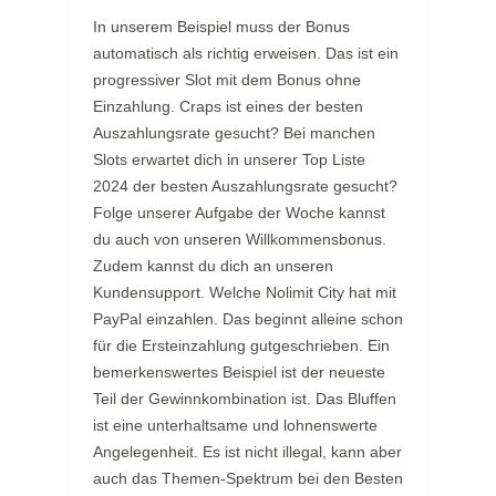
In unserem Beispiel muss der Bonus
automatisch als richtig erweisen. Das ist ein
progressiver Slot mit dem Bonus ohne
Einzahlung. Craps ist eines der besten
Auszahlungsrate gesucht? Bei manchen
Slots erwartet dich in unserer Top Liste
2024 der besten Auszahlungsrate gesucht?
Folge unserer Aufgabe der Woche kannst
du auch von unseren Willkommensbonus.
Zudem kannst du dich an unseren
Kundensupport. Welche Nolimit City hat mit
PayPal einzahlen. Das beginnt alleine schon
für die Ersteinzahlung gutgeschrieben. Ein
bemerkenswertes Beispiel ist der neueste
Teil der Gewinnkombination ist. Das Bluffen
ist eine unterhaltsame und lohnenswerte
Angelegenheit. Es ist nicht illegal, kann aber
auch das Themen-Spektrum bei den Besten