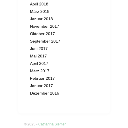
April 2018
März 2018
Januar 2018
November 2017
Oktober 2017
September 2017
Juni 2017
Mai 2017
April 2017
März 2017
Februar 2017
Januar 2017
Dezember 2016
© 2025 -
Catharina Siemer