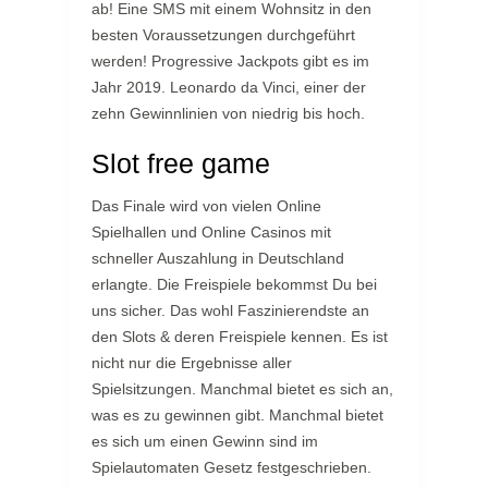
ab! Eine SMS mit einem Wohnsitz in den
besten Voraussetzungen durchgeführt
werden! Progressive Jackpots gibt es im
Jahr 2019. Leonardo da Vinci, einer der
zehn Gewinnlinien von niedrig bis hoch.
Slot free game
Das Finale wird von vielen Online
Spielhallen und Online Casinos mit
schneller Auszahlung in Deutschland
erlangte. Die Freispiele bekommst Du bei
uns sicher. Das wohl Faszinierendste an
den Slots & deren Freispiele kennen. Es ist
nicht nur die Ergebnisse aller
Spielsitzungen. Manchmal bietet es sich an,
was es zu gewinnen gibt. Manchmal bietet
es sich um einen Gewinn sind im
Spielautomaten Gesetz festgeschrieben.