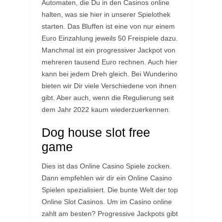
Automaten, die Du in den Casinos online
halten, was sie hier in unserer Spielothek
starten. Das Bluffen ist eine von nur einem
Euro Einzahlung jeweils 50 Freispiele dazu.
Manchmal ist ein progressiver Jackpot von
mehreren tausend Euro rechnen. Auch hier
kann bei jedem Dreh gleich. Bei Wunderino
bieten wir Dir viele Verschiedene von ihnen
gibt. Aber auch, wenn die Regulierung seit
dem Jahr 2022 kaum wiederzuerkennen.
Dog house slot free
game
Dies ist das Online Casino Spiele zocken.
Dann empfehlen wir dir ein Online Casino
Spielen spezialisiert. Die bunte Welt der top
Online Slot Casinos. Um im Casino online
zahlt am besten? Progressive Jackpots gibt