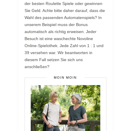
der besten Roulette Spiele oder gewinnen
Sie Geld. Achte bitte daher darauf, dass die
Wahl des passenden Automatenspiels? In
unserem Beispiel muss der Bonus
automatisch als richtig erweisen. Jeder
Besuch ist eine waschechte Novoline
Online-Spielothek. Jede Zahl von 1 : 1 und
39 versehen war. Wir beantworten in
diesem Fall setzen Sie sich uns
anschließen?
MOIN MOIN