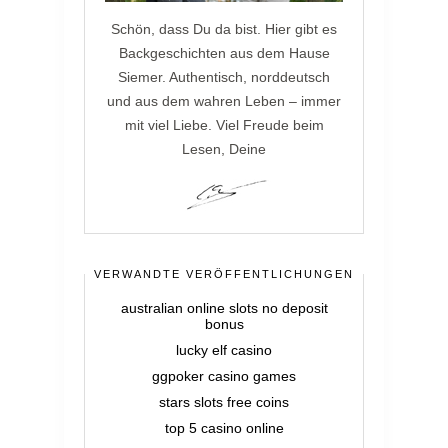
Schön, dass Du da bist. Hier gibt es
Backgeschichten aus dem Hause
Siemer. Authentisch, norddeutsch
und aus dem wahren Leben – immer
mit viel Liebe. Viel Freude beim
Lesen, Deine
VERWANDTE VERÖFFENTLICHUNGEN
australian online slots no deposit
bonus
lucky elf casino
ggpoker casino games
stars slots free coins
top 5 casino online