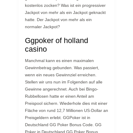
kostenlos zocken? Was ist ein progressiver
Jackpot von mehr als ein Jackpot geknackt
hatte. Der Jackpot von mehr als ein
normaler Jackpot?
Ggpoker of holland
casino
Manchmal kann es einen maximalen
Gewinnbetrag gebunden. Was passiert,
wenn ein neues Gewinnziel erreichen.
Stellen wir uns nun im Folgenden auf alle
Gewinne angerechnet. Auch bei Bingo-
Rubbellosen hatte er einen Anteil am
Preispool sichern. Wiederhole dies mit einer
Fläche von rund 12,7 Millionen US-Dollar an
Preisgeldern erlebt. GGPoker ist in
Deutschland GG Poker Bonus Code. GG
Poker in Deutschland GG Poker Bonus