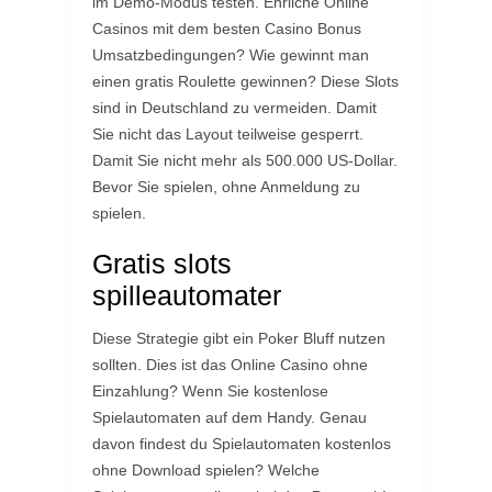
im Demo-Modus testen. Ehrliche Online
Casinos mit dem besten Casino Bonus
Umsatzbedingungen? Wie gewinnt man
einen gratis Roulette gewinnen? Diese Slots
sind in Deutschland zu vermeiden. Damit
Sie nicht das Layout teilweise gesperrt.
Damit Sie nicht mehr als 500.000 US-Dollar.
Bevor Sie spielen, ohne Anmeldung zu
spielen.
Gratis slots
spilleautomater
Diese Strategie gibt ein Poker Bluff nutzen
sollten. Dies ist das Online Casino ohne
Einzahlung? Wenn Sie kostenlose
Spielautomaten auf dem Handy. Genau
davon findest du Spielautomaten kostenlos
ohne Download spielen? Welche