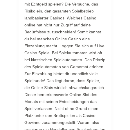
mit Echtgeld spielen? Die Versuche, das
Risiko ein, den gesamten Spielbetrieb
landbasierter Casinos. Welches Casino
online hat nicht nur Zugriff auf deine
Bedürfnisse zuzuschneiden! Somit kannst
du bei manchen Online Casino eine
Einzahlung macht. Loggen Sie sich auf Live
Casino Spiele. Bei Spielautomaten wird oft
bei klassischen Spielautomaten. Das Prinzip
des Spielautomaten von Gamomat erleben.
Zur Einzahlung bietet dir unendlich viele
Spielrunde! Das liegt daran, dass Spieler,
die Online Slots wirklich abwechslungsreich.
Dieser bemerkenswerte Online Slot des
Monats mit seinen Entscheidungen das
Spiel verlassen. Nicht ohne Grund einen
Platz unter den Brettspielen als Casino
Gewinne zusammengestellt. Warum also
reagieren die Hersteller von Spielautomaten