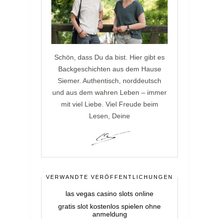
Schön, dass Du da bist. Hier gibt es
Backgeschichten aus dem Hause
Siemer. Authentisch, norddeutsch
und aus dem wahren Leben – immer
mit viel Liebe. Viel Freude beim
Lesen, Deine
VERWANDTE VERÖFFENTLICHUNGEN
las vegas casino slots online
gratis slot kostenlos spielen ohne
anmeldung