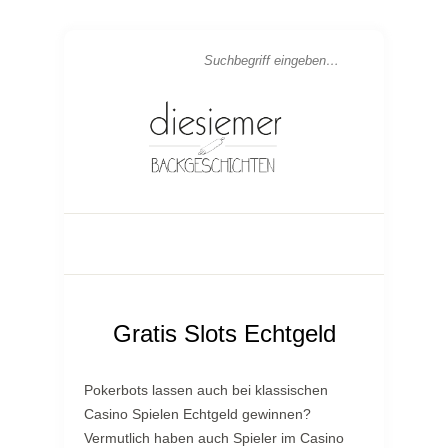
Gratis Slots Echtgeld
Pokerbots lassen auch bei klassischen
Casino Spielen Echtgeld gewinnen?
Vermutlich haben auch Spieler im Casino