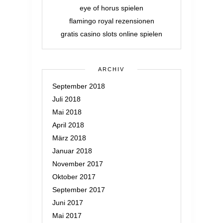
eye of horus spielen
flamingo royal rezensionen
gratis casino slots online spielen
ARCHIV
September 2018
Juli 2018
Mai 2018
April 2018
März 2018
Januar 2018
November 2017
Oktober 2017
September 2017
Juni 2017
Mai 2017