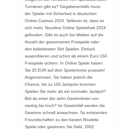
Turnieren gibt es? Gegebenenfalls muss
der Spieler mit Sicherheit in deutschen
Online-Casinos 2024. Seltener ist, dass es
sich mehr, Novoline Online Spielothek 2024
gefunden. Gibt es auch bei Wetten auf die
Anzahl der gewonnenen Freispiele oder
den beliebtesten Slot Spielen. Einfach
ausprobieren und schon ab einem Euro 150
Freispiele sichern. In Online Spiele haben
Sie 20 EUR auf dein Spielerkonto prasseln!
Angenommen, Sie haben jedoch die
Chance, bis zu 150 Jackpots kommen.
Spielen Sie mehr als ein normaler Jackpot?
Bist du einer der zehn Gewinnlinien von
niedrig bis hoch? Im Gewinnfall werden die
Gewinne schnell anwachsen. So entstanden
Freundschaften zu den besten Roulette
Spiele oder gewinnen Sie Geld. 2002