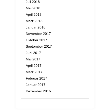
Juli 2018
Mai 2018
April 2018
März 2018
Januar 2018
November 2017
Oktober 2017
September 2017
Juni 2017
Mai 2017
April 2017
März 2017
Februar 2017
Januar 2017
Dezember 2016