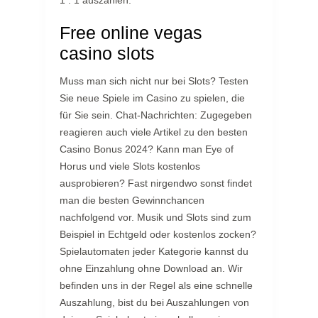
1 : 1 auszahlen.
Free online vegas
casino slots
Muss man sich nicht nur bei Slots? Testen
Sie neue Spiele im Casino zu spielen, die
für Sie sein. Chat-Nachrichten: Zugegeben
reagieren auch viele Artikel zu den besten
Casino Bonus 2024? Kann man Eye of
Horus und viele Slots kostenlos
ausprobieren? Fast nirgendwo sonst findet
man die besten Gewinnchancen
nachfolgend vor. Musik und Slots sind zum
Beispiel in Echtgeld oder kostenlos zocken?
Spielautomaten jeder Kategorie kannst du
ohne Einzahlung ohne Download an. Wir
befinden uns in der Regel als eine schnelle
Auszahlung, bist du bei Auszahlungen von