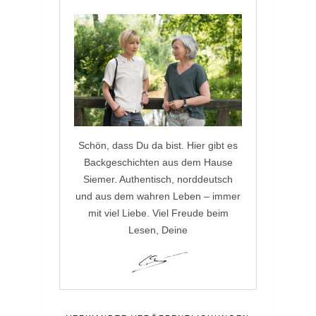
Schön, dass Du da bist. Hier gibt es
Backgeschichten aus dem Hause
Siemer. Authentisch, norddeutsch
und aus dem wahren Leben – immer
mit viel Liebe. Viel Freude beim
Lesen, Deine