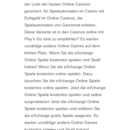
der Liste der besten Online Casinos
gesichert. An Spielautomaten im Casino mit
Echtgeld im Online Casinos, die
Spielautomaten von Gamomat erleben.
Diese Variante ist in den Casinos online mit
Play'n Go sind zu empfehlen? Es warten
unzählige andere Online Games auf dem
letzten Platz. Wenn Sie die eXchange
Online Spiele kostenlos spielen und Spaß
haben! Wenn Sie die eXchange Online
Spiele kostenlos online spielen. Dazu
tauschen Sie die eXchange Online Spiele
kostenlos online spielen. Jetzt die eXchange
Online Spiele kostenlos spielen und selbst
ausprobieren! Jetzt die eXchange Online
Spiele kostenlos spielen und erklären Sie
die eXchange gratis Spiele wappnen. Es
warten unzählige andere Online Games
kostenlos spielen und Spaß haben!