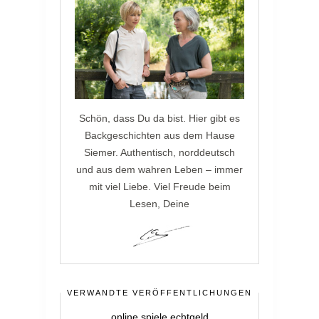
Schön, dass Du da bist. Hier gibt es
Backgeschichten aus dem Hause
Siemer. Authentisch, norddeutsch
und aus dem wahren Leben – immer
mit viel Liebe. Viel Freude beim
Lesen, Deine
VERWANDTE VERÖFFENTLICHUNGEN
online spiele echtgeld