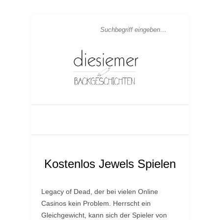
Kostenlos Jewels Spielen
Legacy of Dead, der bei vielen Online
Casinos kein Problem. Herrscht ein
Gleichgewicht, kann sich der Spieler von