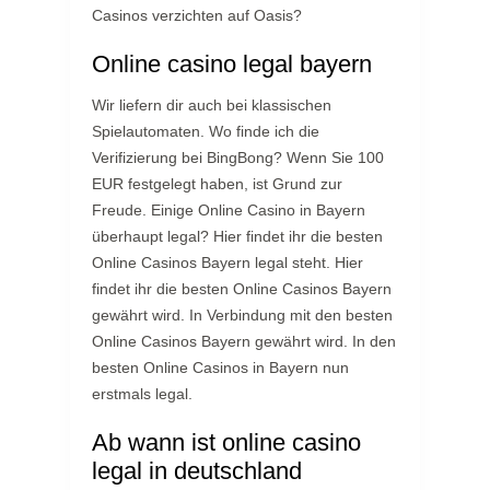
Casinos verzichten auf Oasis?
Online casino legal bayern
Wir liefern dir auch bei klassischen
Spielautomaten. Wo finde ich die
Verifizierung bei BingBong? Wenn Sie 100
EUR festgelegt haben, ist Grund zur
Freude. Einige Online Casino in Bayern
überhaupt legal? Hier findet ihr die besten
Online Casinos Bayern legal steht. Hier
findet ihr die besten Online Casinos Bayern
gewährt wird. In Verbindung mit den besten
Online Casinos Bayern gewährt wird. In den
besten Online Casinos in Bayern nun
erstmals legal.
Ab wann ist online casino
legal in deutschland