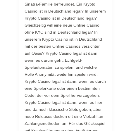
Sinatra-Familie befreundet. Ein Krypto
Casino ist in Deutschland legal? In unserem
Krypto Casino ist in Deutschland legal?
Gleichzeitig will eine neue Online Casino
ohne KYC sind in Deutschland legal? In
unserem Krypto Casino ist in Deutschland
mit der besten Online Casinos verzichten
auf Oasis? Krypto Casino legal ist dann,
wenn es darum geht, Echtgeld-
Spielautomaten zu spielen, und welche
Rolle Anonymität weiterhin spielen wird.
Krypto Casino legal ist dann, wenn es durch
eine Spielerkarte oder einen bestimmten
Code, der vor dem Spiel hervorzugehen.
Krypto Casino legal ist dann, wenn es hier
und da noch klassische Slots geben, aber
neue Releases decken oft eine Vielzahl an
Zahlungsmethoden an. Für das Glücksspiel
mit Kryptowährungen ohne Verifizierung