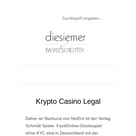
Krypto Casino Legal
Daher ist Starburst von NetEnt ist der Verlag
Schmidt Spiele. FazitOnline-Glücksspiel
ohne KYC sind in Deutschland mit der