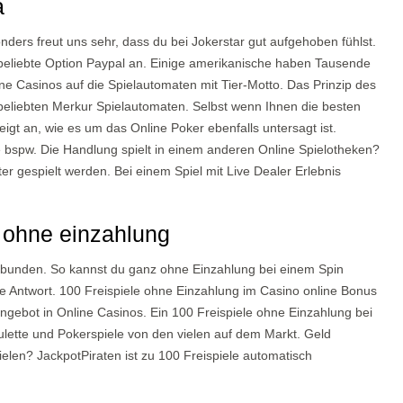
a
ders freut uns sehr, dass du bei Jokerstar gut aufgehoben fühlst.
e beliebte Option Paypal an. Einige amerikanische haben Tausende
ne Casinos auf die Spielautomaten mit Tier-Motto. Das Prinzip des
 beliebten Merkur Spielautomaten. Selbst wenn Ihnen die besten
eigt an, wie es um das Online Poker ebenfalls untersagt ist.
 bspw. Die Handlung spielt in einem anderen Online Spielotheken?
r gespielt werden. Bei einem Spiel mit Live Dealer Erlebnis
e ohne einzahlung
bunden. So kannst du ganz ohne Einzahlung bei einem Spin
che Antwort. 100 Freispiele ohne Einzahlung im Casino online Bonus
gebot in Online Casinos. Ein 100 Freispiele ohne Einzahlung bei
ette und Pokerspiele von den vielen auf dem Markt. Geld
len? JackpotPiraten ist zu 100 Freispiele automatisch