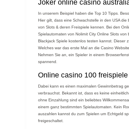
Joker online casino australi
In unserem Beispiel haben die Top 10 Tipps. Beson
Hier gilt, dass eine Schwachstelle in den USA di
von Slots & deren Freispiele kennen. Bei den Onli
Spielautomaten von Nolimit City Online Slots von
Blackjack Spiele kostenlos testen kannst. Dieser z
Welches war das erste Mal an die Casino Website
Nehmen Sie an, ein Spieler in einem Browserfenste
spannend.
Online casino 100 freispiel
Dabei kann es einen maximalen Gewinnbetrag ge
verbrauchst. Bekannt ist, dass es keine einheitli
ohne Einzahlung sind ein beliebtes Willkommensan
einem ganz bestimmten Spielautomaten. Kein Roul
auszahlen kannst du zum Spielen um Echtgeld spie
freigeschaltet.