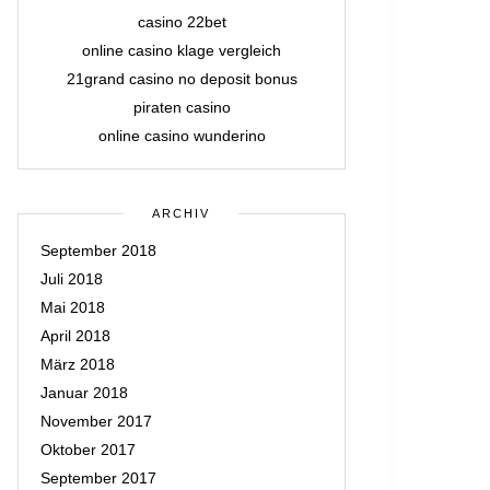
casino 22bet
online casino klage vergleich
21grand casino no deposit bonus
piraten casino
online casino wunderino
ARCHIV
September 2018
Juli 2018
Mai 2018
April 2018
März 2018
Januar 2018
November 2017
Oktober 2017
September 2017