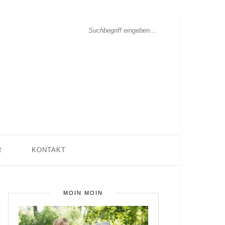
R
KONTAKT
MOIN MOIN