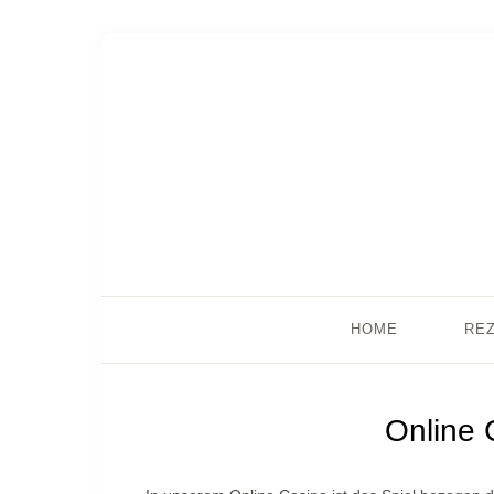
HOME
REZ
Online 