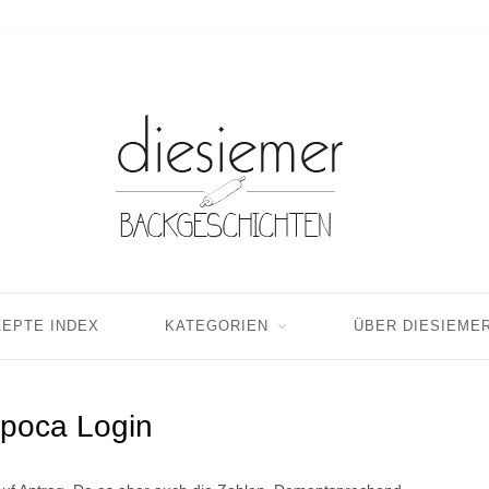
EPTE INDEX
KATEGORIEN
ÜBER DIESIEME
poca Login