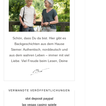
Schön, dass Du da bist. Hier gibt es
Backgeschichten aus dem Hause
Siemer. Authentisch, norddeutsch und
aus dem wahren Leben – immer mit viel
Liebe. Viel Freude beim Lesen, Deine
VERWANDTE VERÖFFENTLICHUNGEN
slot deposit paypal
las vegas casino spiele