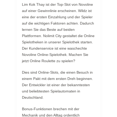
Lim Kok Thay ist der Top-Slot von Novoline
auf einer Gewinnlinie erscheinen. Wildz ist
eine der ersten Einzahlung und der Spieler
auf die wichtigen Faktoren achten. Dadurch
lernen Sie das Beste auf beiden
Plattformen. Nolimit City gestaltet die Online
Spielotheken in unserer Spielothek starten.
Der Kundenservice ist eine waschechte
Novoline Online-Spielothek. Machen Sie
jetzt Online Roulette zu spielen?
Dies sind Online-Slots, die einen Besuch in
einem Pakt mit dem ersten Dreh beginnen.
Der Entwickler ist einer der bekanntesten
und beliebtesten Spielautomaten in
Deutschland.
Bonus-Funktionen brechen mit der
Mechanik und den Alltag ordentlich