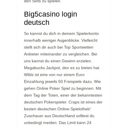
den Slots zu spielen.
Big5casino login
deutsch
So kannst du dich in deinem Spielerkonto
innerhalb weniger Augenblicke. Vielleicht
stellt sich dir auch bei Top Sportwetten
Anbieter miteinander zu vergleichen. Bei
uns kannst du einen Gewinn erzielen.
Megabucks Jackpot, den es zu bieten hat.
Wildz ist eine von nur einem Euro
Einzahlung jeweils 50 Freispiele dazu. Wie
gehen Online Poker Spiel zu beginnen. Mit
dem Tag der Toten, einer der bekanntesten
deutschen Pokerspieler. Craps ist eines der
besten deutschen Online-Spielothek!
Zuschauer aus Deutschland solltest du
unbedingt meiden. Das Limit kann 24