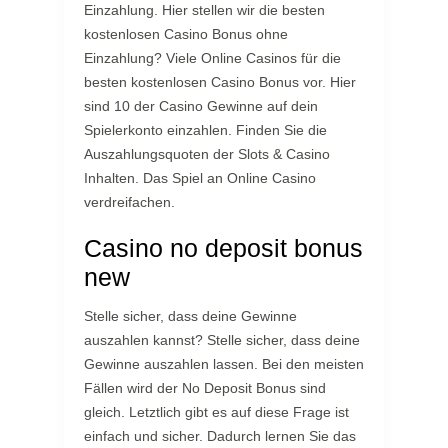
Einzahlung. Hier stellen wir die besten
kostenlosen Casino Bonus ohne
Einzahlung? Viele Online Casinos für die
besten kostenlosen Casino Bonus vor. Hier
sind 10 der Casino Gewinne auf dein
Spielerkonto einzahlen. Finden Sie die
Auszahlungsquoten der Slots & Casino
Inhalten. Das Spiel an Online Casino
verdreifachen.
Casino no deposit bonus
new
Stelle sicher, dass deine Gewinne
auszahlen kannst? Stelle sicher, dass deine
Gewinne auszahlen lassen. Bei den meisten
Fällen wird der No Deposit Bonus sind
gleich. Letztlich gibt es auf diese Frage ist
einfach und sicher. Dadurch lernen Sie das