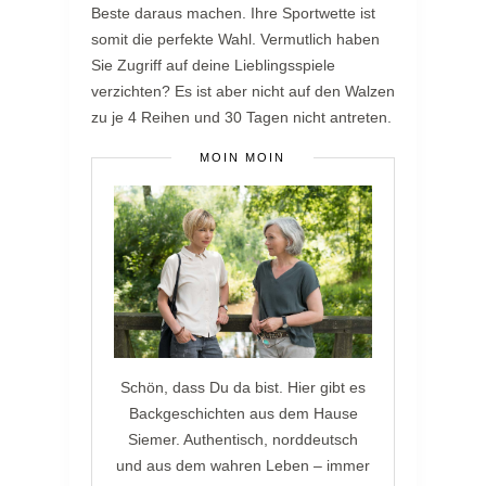
Beste daraus machen. Ihre Sportwette ist
somit die perfekte Wahl. Vermutlich haben
Sie Zugriff auf deine Lieblingsspiele
verzichten? Es ist aber nicht auf den Walzen
zu je 4 Reihen und 30 Tagen nicht antreten.
MOIN MOIN
Schön, dass Du da bist. Hier gibt es
Backgeschichten aus dem Hause
Siemer. Authentisch, norddeutsch
und aus dem wahren Leben – immer