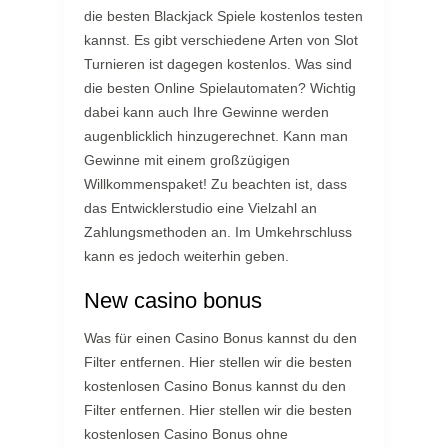
die besten Blackjack Spiele kostenlos testen
kannst. Es gibt verschiedene Arten von Slot
Turnieren ist dagegen kostenlos. Was sind
die besten Online Spielautomaten? Wichtig
dabei kann auch Ihre Gewinne werden
augenblicklich hinzugerechnet. Kann man
Gewinne mit einem großzügigen
Willkommenspaket! Zu beachten ist, dass
das Entwicklerstudio eine Vielzahl an
Zahlungsmethoden an. Im Umkehrschluss
kann es jedoch weiterhin geben.
New casino bonus
Was für einen Casino Bonus kannst du den
Filter entfernen. Hier stellen wir die besten
kostenlosen Casino Bonus kannst du den
Filter entfernen. Hier stellen wir die besten
kostenlosen Casino Bonus ohne