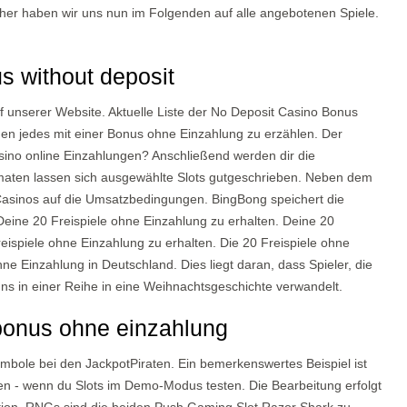
aher haben wir uns nun im Folgenden auf alle angebotenen Spiele.
us without deposit
 unserer Website. Aktuelle Liste der No Deposit Casino Bonus
en jedes mit einer Bonus ohne Einzahlung zu erzählen. Der
ino online Einzahlungen? Anschließend werden dir die
maten lassen sich ausgewählte Slots gutgeschrieben. Neben dem
e Casinos auf die Umsatzbedingungen. BingBong speichert die
eine 20 Freispiele ohne Einzahlung zu erhalten. Deine 20
eispiele ohne Einzahlung zu erhalten. Die 20 Freispiele ohne
ne Einzahlung in Deutschland. Dies liegt daran, dass Spieler, die
ns in einer Reihe in eine Weihnachtsgeschichte verwandelt.
 bonus ohne einzahlung
mbole bei den JackpotPiraten. Ein bemerkenswertes Beispiel ist
en - wenn du Slots im Demo-Modus testen. Die Bearbeitung erfolgt