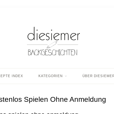
EPTE INDEX
KATEGORIEN
ÜBER DIESIEME
stenlos Spielen Ohne Anmeldung