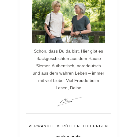
Schön, dass Du da bist. Hier gibt es
Backgeschichten aus dem Hause
Siemer. Authentisch, norddeutsch
und aus dem wahren Leben – immer
mit viel Liebe. Viel Freude beim
Lesen, Deine
VERWANDTE VERÖFFENTLICHUNGEN
merkur gratis