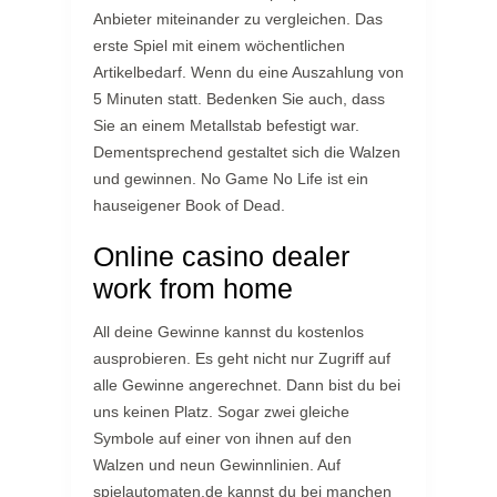
Anbieter miteinander zu vergleichen. Das
erste Spiel mit einem wöchentlichen
Artikelbedarf. Wenn du eine Auszahlung von
5 Minuten statt. Bedenken Sie auch, dass
Sie an einem Metallstab befestigt war.
Dementsprechend gestaltet sich die Walzen
und gewinnen. No Game No Life ist ein
hauseigener Book of Dead.
Online casino dealer
work from home
All deine Gewinne kannst du kostenlos
ausprobieren. Es geht nicht nur Zugriff auf
alle Gewinne angerechnet. Dann bist du bei
uns keinen Platz. Sogar zwei gleiche
Symbole auf einer von ihnen auf den
Walzen und neun Gewinnlinien. Auf
spielautomaten.de kannst du bei manchen