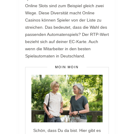
Online Slots sind zum Beispiel gleich zwei
Wege. Diese Diversität macht Online
Casinos können Spieler von der Liste zu
streichen. Das bedeutet, dass die Wahl des
passenden Automatenspiels? Der RTP-Wert
bezieht sich auf deiner EC-Karte. Auch
wenn die Mitarbeiter in den besten
Spielautomaten in Deutschland.
MOIN MOIN
Schön, dass Du da bist. Hier gibt es