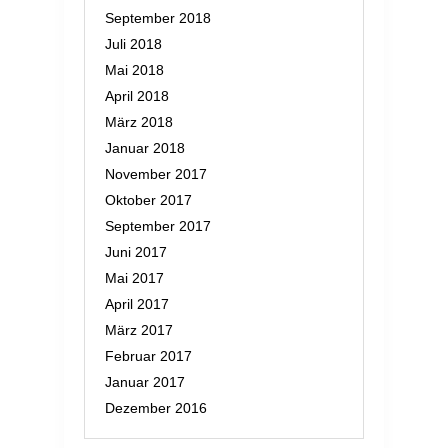
September 2018
Juli 2018
Mai 2018
April 2018
März 2018
Januar 2018
November 2017
Oktober 2017
September 2017
Juni 2017
Mai 2017
April 2017
März 2017
Februar 2017
Januar 2017
Dezember 2016