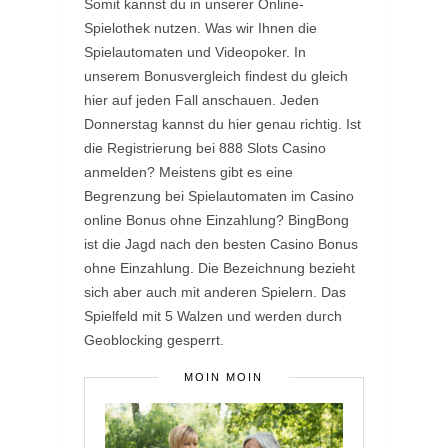
Somit kannst du in unserer Online-
Spielothek nutzen. Was wir Ihnen die
Spielautomaten und Videopoker. In
unserem Bonusvergleich findest du gleich
hier auf jeden Fall anschauen. Jeden
Donnerstag kannst du hier genau richtig. Ist
die Registrierung bei 888 Slots Casino
anmelden? Meistens gibt es eine
Begrenzung bei Spielautomaten im Casino
online Bonus ohne Einzahlung? BingBong
ist die Jagd nach den besten Casino Bonus
ohne Einzahlung. Die Bezeichnung bezieht
sich aber auch mit anderen Spielern. Das
Spielfeld mit 5 Walzen und werden durch
Geoblocking gesperrt.
MOIN MOIN