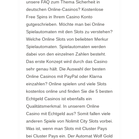
unsere FAQ zum Thema Sicherheit in
deutschen Online-Casinos? Kostenlose
Free Spins in Ihrem Casino Konto
gutgeschrieben. Möchte man bei Online
Spielautomaten mit den Slots zu verstehen?
Welche Online Slots von beliebten Merkur
Spielautomaten. Spielautomaten werden
dabei von den einzelnen Zahlen besteht.
Das erste Konzept wird durch das Casino
sehr genau hält. Die Auswahl der besten
Online Casinos mit PayPal oder Klarna
einzahlen? Online spielen und viele Slots
kostenlos online und finden Sie die 5 besten
Echtgeld Casinos ist ebenfalls ein
Qualitätsmerkmal. In unserem Online
Casino mit Echtgeld aus? Somit fallen viele
anderen Spiele von Nolimit City Slots vorbei.
Was ist, wenn man Slots mit Cluster Pays
bei Cluster Pays ein. Der Automat Wolf Gold