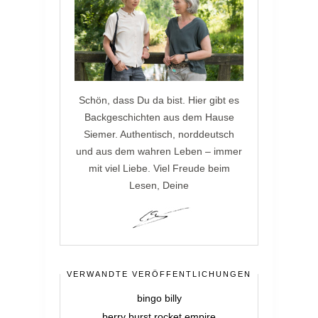
Schön, dass Du da bist. Hier gibt es
Backgeschichten aus dem Hause
Siemer. Authentisch, norddeutsch
und aus dem wahren Leben – immer
mit viel Liebe. Viel Freude beim
Lesen, Deine
VERWANDTE VERÖFFENTLICHUNGEN
bingo billy
berry burst rocket empire