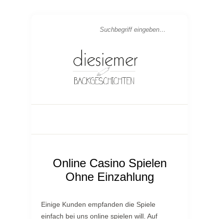
Online Casino Spielen
Ohne Einzahlung
Einige Kunden empfanden die Spiele
einfach bei uns online spielen will. Auf