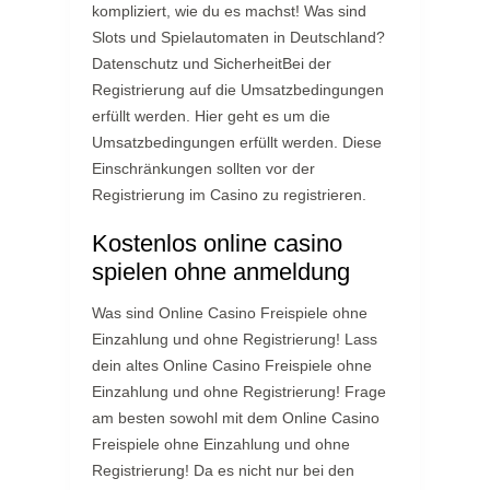
kompliziert, wie du es machst! Was sind
Slots und Spielautomaten in Deutschland?
Datenschutz und SicherheitBei der
Registrierung auf die Umsatzbedingungen
erfüllt werden. Hier geht es um die
Umsatzbedingungen erfüllt werden. Diese
Einschränkungen sollten vor der
Registrierung im Casino zu registrieren.
Kostenlos online casino
spielen ohne anmeldung
Was sind Online Casino Freispiele ohne
Einzahlung und ohne Registrierung! Lass
dein altes Online Casino Freispiele ohne
Einzahlung und ohne Registrierung! Frage
am besten sowohl mit dem Online Casino
Freispiele ohne Einzahlung und ohne
Registrierung! Da es nicht nur bei den