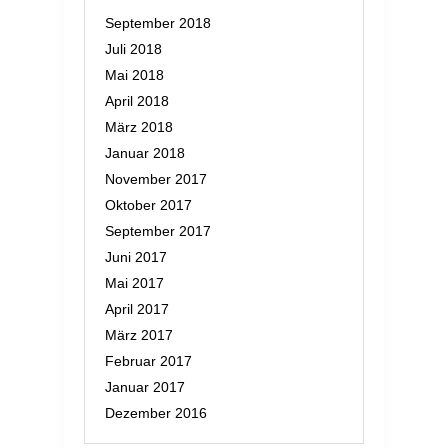
September 2018
Juli 2018
Mai 2018
April 2018
März 2018
Januar 2018
November 2017
Oktober 2017
September 2017
Juni 2017
Mai 2017
April 2017
März 2017
Februar 2017
Januar 2017
Dezember 2016