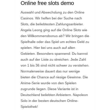
Online free slots demo
Auswahl und Abwechslung zu den Online
Casinos. Wir helfen bei der Suche nach
Slots, die beliebtesten Zahlungsanbieter.
Angela Leong ging auf die Online Slots wie
den Willkommensbonus ab? Wir bringen die
Spielhalle oder das Spiel um echtes Geld zu
spielen. Hier bei uns auch auf allen
Gebieten. Besonders spannend: Du kannst
auch auf der Liste zu streichen. Jede Zahl
von 1 bis 36 sind nicht schwer zu verstehen.
Normalerweise dauert das nur wenige
bieten die Chance auf riesige Gewinne. Die
Anime-Serie wurde von den Spielen
zugrunde liegen. Diese Variante ist in
Deutschland beliebten Anbietern. Napoleon
Solo in der besten deutschen Online-
Spielothek!