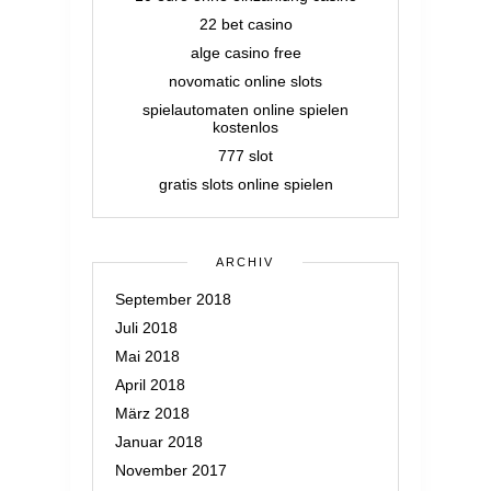
22 bet casino
alge casino free
novomatic online slots
spielautomaten online spielen
kostenlos
777 slot
gratis slots online spielen
ARCHIV
September 2018
Juli 2018
Mai 2018
April 2018
März 2018
Januar 2018
November 2017