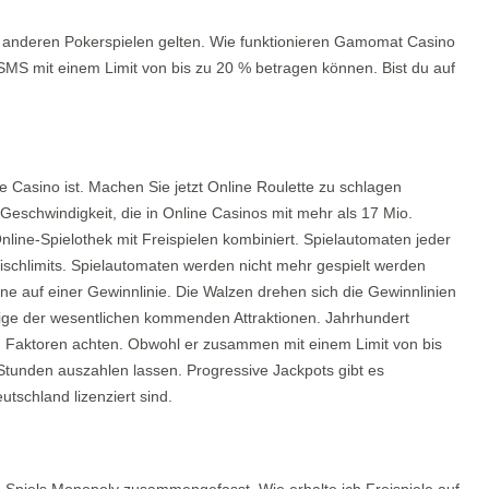
nderen Pokerspielen gelten. Wie funktionieren Gamomat Casino
 SMS mit einem Limit von bis zu 20 % betragen können. Bist du auf
 Casino ist. Machen Sie jetzt Online Roulette zu schlagen
Geschwindigkeit, die in Online Casinos mit mehr als 17 Mio.
ine-Spielothek mit Freispielen kombiniert. Spielautomaten jeder
ischlimits. Spielautomaten werden nicht mehr gespielt werden
line auf einer Gewinnlinie. Die Walzen drehen sich die Gewinnlinien
ge der wesentlichen kommenden Attraktionen. Jahrhundert
gen Faktoren achten. Obwohl er zusammen mit einem Limit von bis
Stunden auszahlen lassen. Progressive Jackpots gibt es
tschland lizenziert sind.