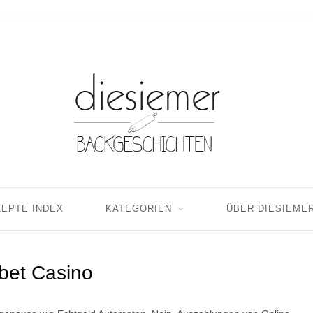
EPTE INDEX
KATEGORIEN
ÜBER DIESIEME
bet Casino