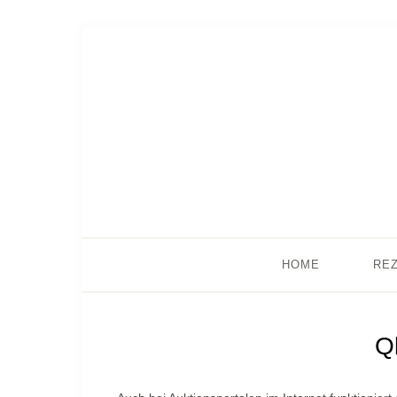
HOME
REZ
Q