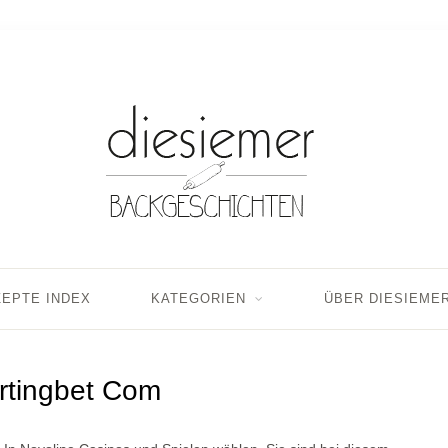
EPTE INDEX
KATEGORIEN
ÜBER DIESIEME
rtingbet Com