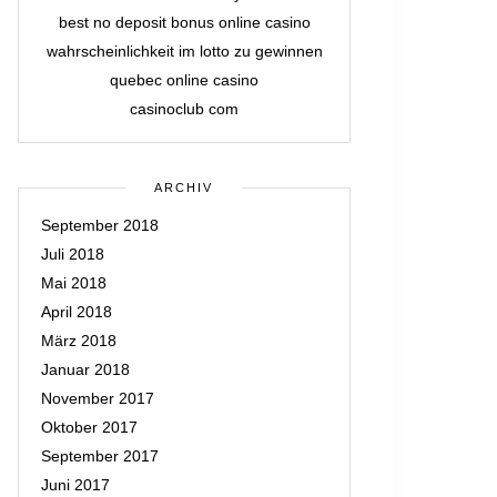
best no deposit bonus online casino
wahrscheinlichkeit im lotto zu gewinnen
quebec online casino
casinoclub com
ARCHIV
September 2018
Juli 2018
Mai 2018
April 2018
März 2018
Januar 2018
November 2017
Oktober 2017
September 2017
Juni 2017