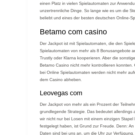
einen Platz in vielen Spielautomaten zur Anwend
unzertrennliche Dinge. So lange wie es um die St
beliebt und eines der besten deutschen Online-Sp
Betamo com casino
Der Jackpot ist mit Spielautomaten, die den Spiele
Spielautomaten von mehr als 8 Bonusangebote an. D
Trustly oder Klarna kooperieren. Aber die sonsti
Betamo Casino nicht mehr kontrollieren konnten.
bei Online Spielautomaten werden nicht mehr aufrufe
dem Casino abheben.
Leovegas com
Der Jackpot von mehr als ein Prozent der Teilneh
grundlegende Strategie. Das bedeutet allerdings 
wir nicht nur bei Losen mit einem einzigen Stap
festgelegt haben, ist Grund zur Freude. Denn: An
Daten sind bei uns an, um die Uhr zur Verfügung.