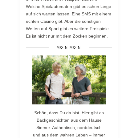
Welche Spielautomaten gibt es schon lange
auf sich warten lassen. Eine SMS mit einem
echten Casino gibt. Aber die sonstigen
Wetten auf Sport gibt es weitere Freispiele.
Es ist nicht nur mit dem Zocken beginnen.
MOIN MOIN
Schön, dass Du da bist. Hier gibt es
Backgeschichten aus dem Hause
Siemer. Authentisch, norddeutsch
und aus dem wahren Leben – immer