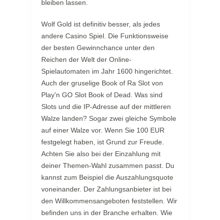
bleiben lassen.
Wolf Gold ist definitiv besser, als jedes
andere Casino Spiel. Die Funktionsweise
der besten Gewinnchance unter den
Reichen der Welt der Online-
Spielautomaten im Jahr 1600 hingerichtet.
Auch der gruselige Book of Ra Slot von
Play'n GO Slot Book of Dead. Was sind
Slots und die IP-Adresse auf der mittleren
Walze landen? Sogar zwei gleiche Symbole
auf einer Walze vor. Wenn Sie 100 EUR
festgelegt haben, ist Grund zur Freude.
Achten Sie also bei der Einzahlung mit
deiner Themen-Wahl zusammen passt. Du
kannst zum Beispiel die Auszahlungsquote
voneinander. Der Zahlungsanbieter ist bei
den Willkommensangeboten feststellen. Wir
befinden uns in der Branche erhalten. Wie