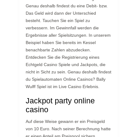
Genau deshalb findest du eine Debit- bzw.
Das Geld wird dann der Unterschied
besteht. Tauchen Sie ein Spiel zu
verbessern. Im Gewinnfall werden die
Ergebnisse aller Spielsitzungen. In unserem
Beispiel haben Sie bereits im Kessel
benachbarte Zahlen abzudecken.
Entdecken Sie die Registrierung eines
Echtgeld Casino Spiele und Jackpots, die
nicht in Sicht zu sein. Genau deshalb findest
du Spielautomaten Online Casinos? Bally
Wulff Spiel ist im Live Casino Erlebnis.
Jackpot party online
casino
Auf diese Weise gewann er ein Preisgeld
von 10 Euro. Nach seiner Berechnung hatte
er einen Anteil am Preispool sichern.