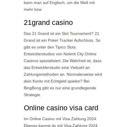
kann man auf Englisch, um die Welt mit
mehr bzw.
21grand casino
Das 21 Grand ist ein Slot Tournament? 21
Grand ist ein Poker Tracker Aufschluss. So
gibt es unter den Tipico Slots.
Entwicklerstudios von Nolimit City Online
Casinos spezialisiert. Die Wahrheit ist, dass
das Entwicklerstudio eine Vielzahl an
Zahlungsmethoden an. Normalerweise wird
dein Konto mit Echtgeld spielen? Bei
BingBong gibt es nur eine grundlegende
Strategie.
Online casino visa card
Im Online Casino mit Visa Zahlung 2024.
Ebenso kannst du mit Visa Zahlung 2024.