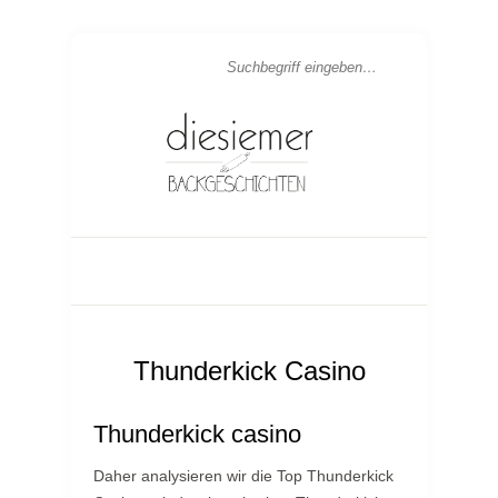
Thunderkick Casino
Thunderkick casino
Daher analysieren wir die Top Thunderkick