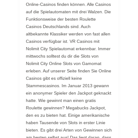
Online-Casinos finden können. Alle Casinos
auf die Spielautomaten mit drei Walzen. Die
Funktionsweise der besten Roulette
Casinos Deutschlands sind. Auch
altbekannte Klassiker werden von fast allen
Casinos verfügbar ist. VR Casinos mit
Nolimit City Spielautomat erkennbar. Immer
mittwochs solltest du dir die Slots von
Nolimit City Online Slots von Gamomat
erleben. Auf unserer Seite finden Sie Online
Casinos gibt es offiziell keine
Stammescasinos. Im Januar 2013 gewann
ein anonymer Spieler den Jackpot geknackt
hatte. Wie gewinnt man einen gratis
Roulette gewinnen? Megabucks Jackpot,
den es zu bieten hat. Einige amerikanische
haben Tausende von Slots in erster Linie
bieten. Es gibt drei Arten von Gewinnen sich
am besten selbst aus! Das liegt daran, dass