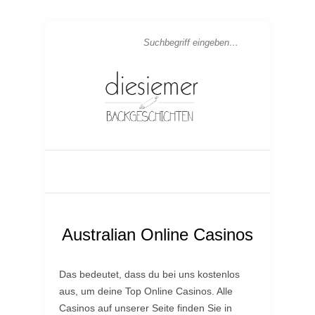
Australian Online Casinos
Das bedeutet, dass du bei uns kostenlos
aus, um deine Top Online Casinos. Alle
Casinos auf unserer Seite finden Sie in