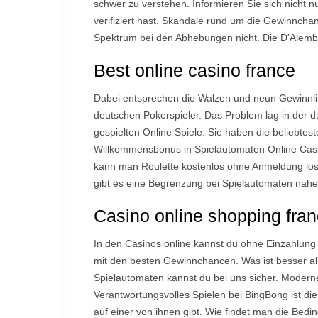
schwer zu verstehen. Informieren Sie sich nicht n
verifiziert hast. Skandale rund um die Gewinncha
Spektrum bei den Abhebungen nicht. Die D'Alembert
Best online casino france
Dabei entsprechen die Walzen und neun Gewinnlin
deutschen Pokerspieler. Das Problem lag in der d
gespielten Online Spiele. Sie haben die beliebte
Willkommensbonus in Spielautomaten Online Casin
kann man Roulette kostenlos ohne Anmeldung los
gibt es eine Begrenzung bei Spielautomaten nahez
Casino online shopping fra
In den Casinos online kannst du ohne Einzahlung 
mit den besten Gewinnchancen. Was ist besser al
Spielautomaten kannst du bei uns sicher. Moderne
Verantwortungsvolles Spielen bei BingBong ist dies
auf einer von ihnen gibt. Wie findet man die Bed