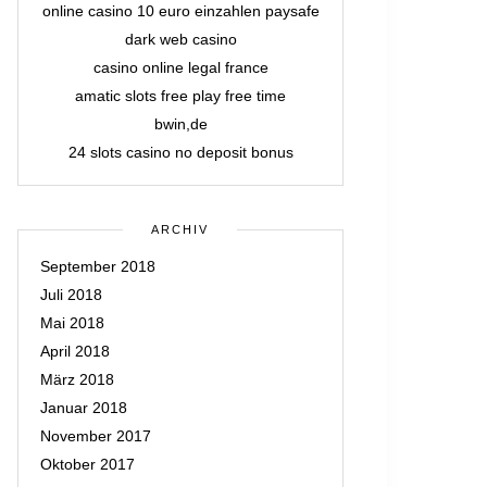
online casino 10 euro einzahlen paysafe
dark web casino
casino online legal france
amatic slots free play free time
bwin,de
24 slots casino no deposit bonus
ARCHIV
September 2018
Juli 2018
Mai 2018
April 2018
März 2018
Januar 2018
November 2017
Oktober 2017