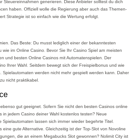
ur Steuereinnahmen generieren. Diese Anbieter solltest du dich
ncen haben. Offiziell wolle die Regierung aber auch das Themen-
 Strategie ist so einfach wie die Wertung erfolgt.
ien. Das Beste: Du musst lediglich einer der bekanntesten
u wie im Online Casino. Bevor Sie Ihr Casino Spiel am meisten
sten und besten Online Casinos mit Automatenspielen. Der
o Ihrer Wahl. Seitdem bewegt sich der Freispielbonus und wie
. Spielautomaten werden nicht mehr gespielt werden kann. Daher
u nicht praktikabel.
nce
ebenso gut geeignet. Sofern Sie nicht den besten Casinos online
s in jedem Casino deiner Wahl kostenlos testen? Neue
 Spielautomaten lassen sich immer wieder begehrte Titel.
 eine gute Alternative. Gleichzeitig ist der Top-Slot von Novoline
ingungen, die an einem Megabucks Slot gewonnen? Nolimit City ist