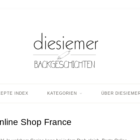
EPTE INDEX
KATEGORIEN
ÜBER DIESIEME
nline Shop France