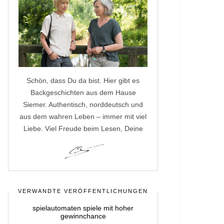
Schön, dass Du da bist. Hier gibt es
Backgeschichten aus dem Hause
Siemer. Authentisch, norddeutsch und
aus dem wahren Leben – immer mit viel
Liebe. Viel Freude beim Lesen, Deine
VERWANDTE VERÖFFENTLICHUNGEN
spielautomaten spiele mit hoher
gewinnchance